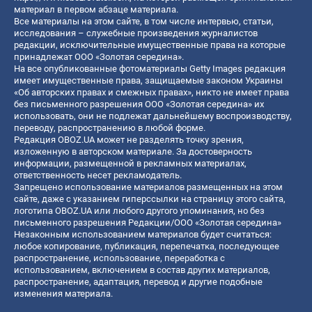
материал в первом абзаце материала.
Все материалы на этом сайте, в том числе интервью, статьи,
исследования – служебные произведения журналистов
редакции, исключительные имущественные права на которые
принадлежат ООО «Золотая середина».
На все опубликованные фотоматериалы Getty Images редакция
имеет имущественные права, защищаемые законом Украины
«Об авторских правах и смежных правах», никто не имеет права
без письменного разрешения ООО «Золотая середина» их
использовать, они не подлежат дальнейшему воспроизводству,
переводу, распространению в любой форме.
Редакция OBOZ.UA может не разделять точку зрения,
изложенную в авторском материале. За достоверность
информации, размещенной в рекламных материалах,
ответственность несет рекламодатель.
Запрещено использование материалов размещенных на этом
сайте, даже с указанием гиперссылки на страницу этого сайта,
логотипа OBOZ.UA или любого другого упоминания, но без
письменного разрешения Редакции/ООО «Золотая середина»
Незаконным использованием материалов будет считаться:
любое копирование, публикация, перепечатка, последующее
распространение, использование, переработка с
использованием, включением в состав других материалов,
распространение, адаптация, перевод и другие подобные
изменения материала.