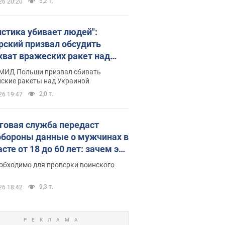
5,2 т.
26 20:20
истика убивает людей":
рский призвал обсудить
хват вражеских ракет над
иной
 МИД Польши призвал сбивать
йские ракеты над Украиной
2,0 т.
26 19:47
говая служба передаст
бороны данные о мужчинах в
сте от 18 до 60 лет: зачем это
о
еобходимо для проверки воинского
9,3 т.
26 18:42