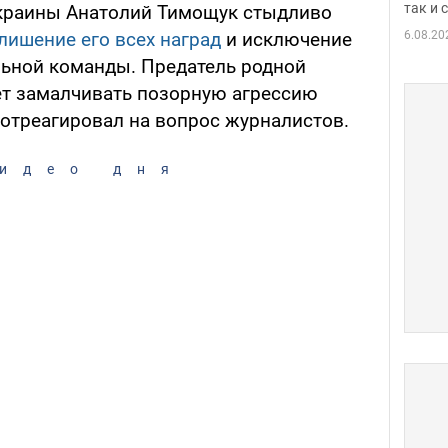
так и
краины Анатолий Тимощук стыдливо
6.08.20
лишение его всех наград
и исключение
льной команды. Предатель родной
ет замалчивать позорную агрессию
отреагировал на вопрос журналистов.
идео дня