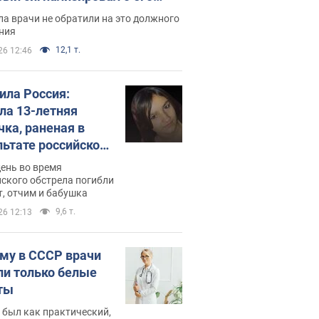
ессивном" раке
а врачи не обратили на это должного
ния
12,1 т.
26 12:46
била Россия:
ла 13-летняя
чка, раненая в
льтате российской
и на Сумскую
день во время
сть. Фото
ского обстрела погибли
т, отчим и бабушка
9,6 т.
26 12:13
му в СССР врачи
ли только белые
ты
 был как практический,