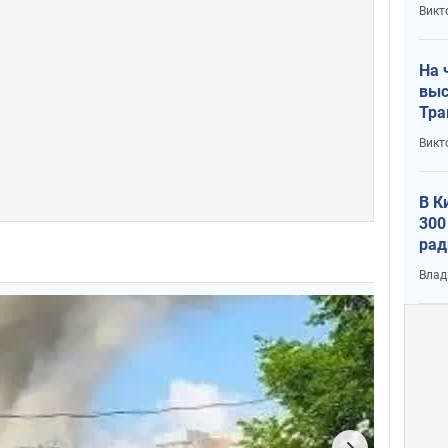
кри
Викт
лог
На 
выс
Тра
Викт
В К
300
рад
воп
Влад