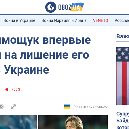
Война в Украине
Война Израиля и Ирана
VENETO
Россий
Важ
имощук впервые
 на лишение его
в Украине
750,3 т.
Читати українською
Супр
Байд
кото