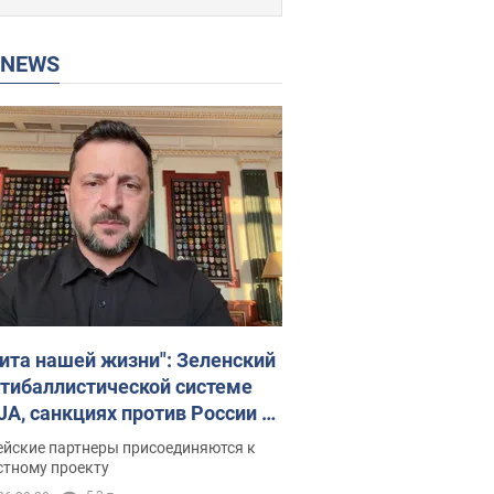
P NEWS
ита нашей жизни": Зеленский
нтибаллистической системе
JA, санкциях против России и
ержке аграриев. Видео
ейские партнеры присоединяются к
стному проекту