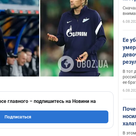
"агр
Сначал
внима
6.08.20
Ее у
умер
дево
резу
атак
В тот 
обла
россий
ее бра
6.08.20
рсе главного – подпишитесь на Новини на
Поче
носи
Подписаться
хала
В этом