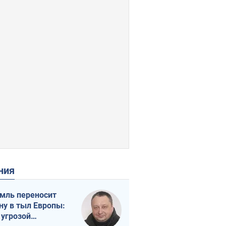
ения
мль переносит
ну в тыл Европы:
 угрозой