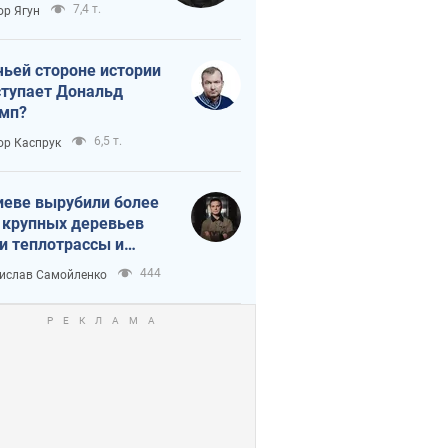
тическая
7,4 т.
ор Ягун
истика
чьей стороне истории
тупает Дональд
мп?
6,5 т.
ор Каспрук
иеве вырубили более
 крупных деревьев
и теплотрассы и
реки Генплану
444
ислав Самойленко