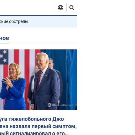
ские обстрелы
ное
уга тяжелобольного Джо
ена назвала первый симптом,
рый сигнализировал о его