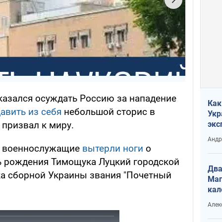
казался осуждать Россию за нападение
Как
авить из себя
небольшой сторис в
Укр
 призвал к миру.
экс
неф
Андр
ие военнослужащие
вытерли ноги
о
нь рождения Тимощука Луцкий городской
Два
а сборной Украины звания "Почетный
Маг
кал
Алек