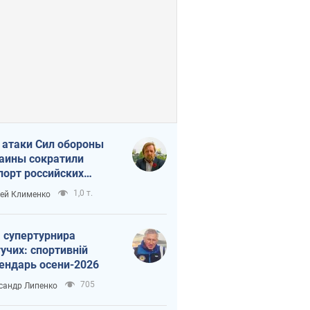
 атаки Сил обороны
аины сократили
порт российских
тепродуктов
1,0 т.
ей Клименко
 супертурнира
учих: спортивній
ендарь осени-2026
705
сандр Липенко