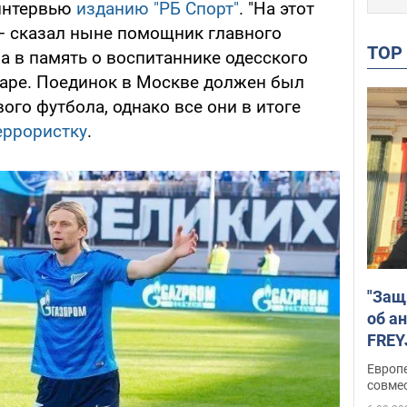
 интервью
изданию "РБ Спорт"
. "На этот
, – сказал ныне помощник главного
TO
ча в память о воспитаннике одесского
аре. Поединок в Москве должен был
ого футбола, однако все они в итоге
террористку
.
"Защ
об а
FREY
подд
Европ
совме