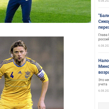
6.08.20
"Бал
Сико
пере
Укра
Глава
росси
6.08.20
Нало
Мино
возра
нужн
Это н
учета
6.08.20