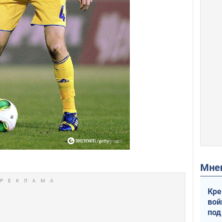
Мн
Кре
вой
под