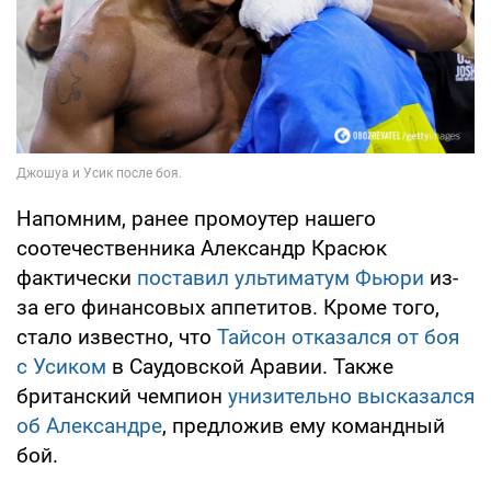
Напомним, ранее промоутер нашего
соотечественника Александр Красюк
фактически
поставил ультиматум Фьюри
из-
за его финансовых аппетитов. Кроме того,
стало известно, что
Тайсон отказался от боя
с Усиком
в Саудовской Аравии. Также
британский чемпион
унизительно высказался
об Александре
, предложив ему командный
бой.