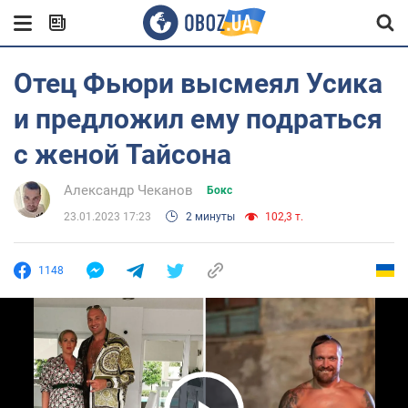
Отец Фьюри высмеял Усика
и предложил ему подраться
с женой Тайсона
Александр Чеканов
Бокс
23.01.2023 17:23
2 минуты
102,3 т.
1148