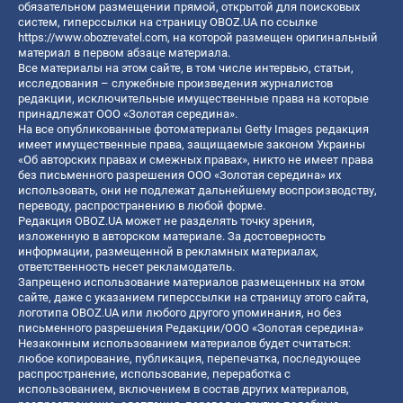
обязательном размещении прямой, открытой для поисковых
систем, гиперссылки на страницу OBOZ.UA по ссылке
https://www.obozrevatel.com
, на которой размещен оригинальный
материал в первом абзаце материала.
Все материалы на этом сайте, в том числе интервью, статьи,
исследования – служебные произведения журналистов
редакции, исключительные имущественные права на которые
принадлежат ООО «Золотая середина».
На все опубликованные фотоматериалы Getty Images редакция
имеет имущественные права, защищаемые законом Украины
«Об авторских правах и смежных правах», никто не имеет права
без письменного разрешения ООО «Золотая середина» их
использовать, они не подлежат дальнейшему воспроизводству,
переводу, распространению в любой форме.
Редакция OBOZ.UA может не разделять точку зрения,
изложенную в авторском материале. За достоверность
информации, размещенной в рекламных материалах,
ответственность несет рекламодатель.
Запрещено использование материалов размещенных на этом
сайте, даже с указанием гиперссылки на страницу этого сайта,
логотипа OBOZ.UA или любого другого упоминания, но без
письменного разрешения Редакции/ООО «Золотая середина»
Незаконным использованием материалов будет считаться:
любое копирование, публикация, перепечатка, последующее
распространение, использование, переработка с
использованием, включением в состав других материалов,