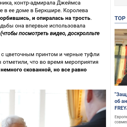
ника, контр-адмирала Джеймса
е в ее доме в Беркшире. Королева
TO
горбившись, и
опиралась
на трость
.
ходьбы она впервые использовала
а
(чтобы посмотреть видео, доскролльте
е с цветочным принтом и черные туфли
ы отметили, что во время мероприятия
 немного скованной, но все равно
"Защ
об а
FREY
подд
Европ
совме