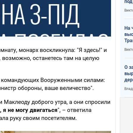
под
кри
Викт
лог
На 
выс
Тра
нату, монарх воскликнула: "Я здесь!" и
Викт
ы, возможно, останетесь там на целую
О з
выр
л командующих Вооруженными силами:
дер
что
нистр обороны, ваше величество".
Влад
Тер
 Маклеоду доброго утра, а они спросили
, я не могу двигаться
", – ответила
вала руку своим посетителям.