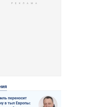
ения
мль переносит
ну в тыл Европы: