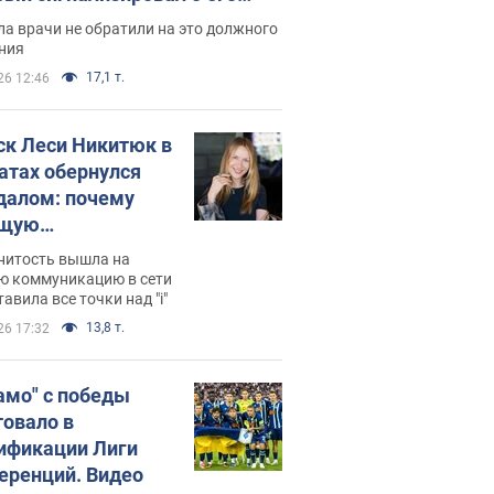
ессивном" раке
а врачи не обратили на это должного
ния
17,1 т.
26 12:46
ск Леси Никитюк в
атах обернулся
далом: почему
ущую
раведливо
нитость вышла на
йтили
ю коммуникацию в сети
тавила все точки над "i"
13,8 т.
26 17:32
амо" с победы
товало в
ификации Лиги
еренций. Видео