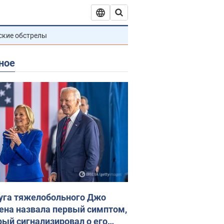
ские обстрелы
ное
уга тяжелобольного Джо
ена назвала первый симптом,
рый сигнализировал о его