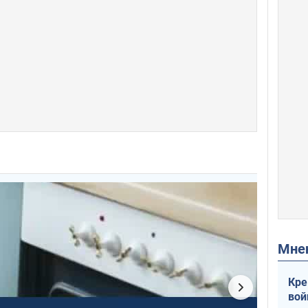
Мн
Кре
вой