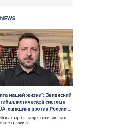
P NEWS
ита нашей жизни": Зеленский
нтибаллистической системе
JA, санкциях против России и
ержке аграриев. Видео
ейские партнеры присоединяются к
стному проекту