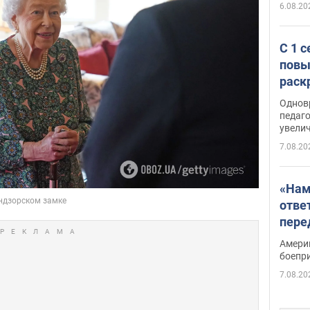
6.08.20
С 1 
повы
раск
Однов
педаг
увелич
7.08.20
«Нам
отве
пере
Patri
Амери
боепр
7.08.20