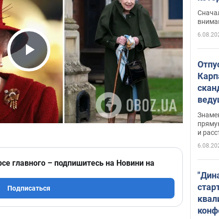
"агр
Сначал
внима
6.08.20
Play Video
Отпу
Карп
скан
вед
несп
Знаме
захе
пряму
и расс
6.08.20
рсе главного – подпишитесь на Новини на
"Дин
стар
Подписаться
квал
конф