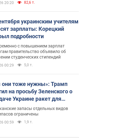
82,6 т.
26 20:20
сентября украинским учителям
сят зарплаты: Корецкий
рыл подробности
ременно с повышением зарплат
огам правительство объявило об
ении студенческих стипендий
5,0 т.
26 00:29
 они тоже нужны»: Трамп
тил на просьбу Зеленского о
даче Украине ракет для
ot
канские запасы отдельных видов
ипасов ограничены
1,9 т.
26 00:59