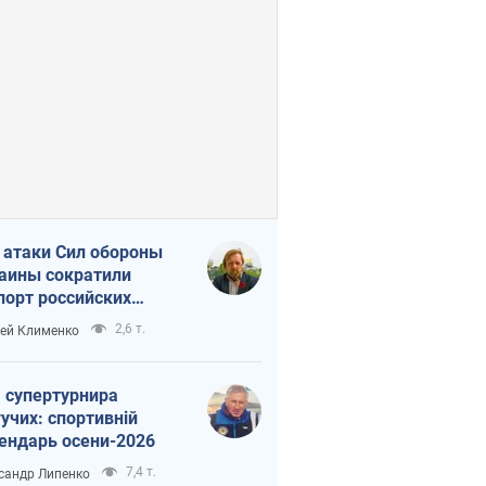
 атаки Сил обороны
аины сократили
порт российских
тепродуктов
2,6 т.
ей Клименко
 супертурнира
учих: спортивній
ендарь осени-2026
7,4 т.
сандр Липенко