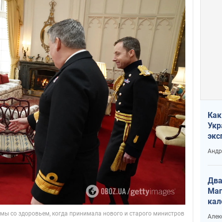
Как
Укр
экс
неф
Андр
Два
Маг
кал
Алек