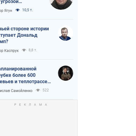
 угрозой
тическая
10,5 т.
ор Ягун
истика
чьей стороне истории
тупает Дональд
мп?
8,8 т.
ор Каспрук
апланированной
убке более 600
евьев и теплотрассе:
 происходит на
522
ислав Самойленко
емках в Киеве