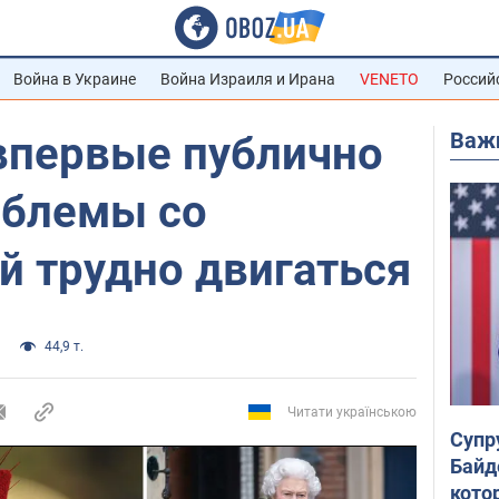
Война в Украине
Война Израиля и Ирана
VENETO
Россий
Важ
 впервые публично
облемы со
й трудно двигаться
44,9 т.
Читати українською
Супр
Байд
кото