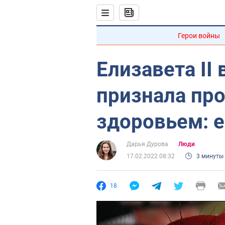
Герои войны
Елизавета II
признала пр
здоровьем: е
Дарья Дурова
Люди
17.02.2022 08:32
3 минуты
18