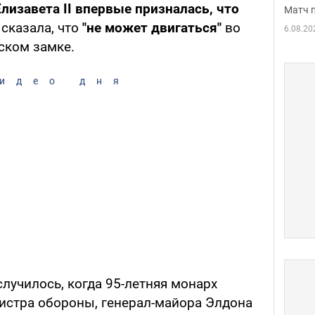
Елизавета ІІ
впервые призналась, что
Матч 
 сказала, что
"не может двигаться"
во
6.08.20
ском замке.
идео дня
 случилось, когда 95-летняя монарх
истра обороны, генерал-майора Элдона