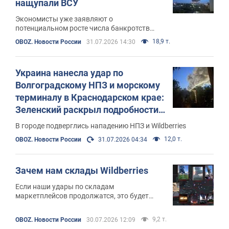
нащупали ВСУ
Экономисты уже заявляют о
потенциальном росте числа банкротств
среди российских малых и средних
18,9 т.
OBOZ. Новости России
31.07.2026 14:30
предприятий и сокращении налоговых
поступлений на финансирование активной
фазы войны в Украине
Украина нанесла удар по
Волгоградскому НПЗ и морскому
терминалу в Краснодарском крае:
Зеленский раскрыл подробности.
Фото и видео
В городе подверглись нападению НПЗ и Wildberries
12,0 т.
OBOZ. Новости России
31.07.2026 04:34
Зачем нам склады Wildberries
Если наши удары по складам
маркетплейсов продолжатся, это будет
означать, что к концу этого года Россия
может потерять как минимум 1-1,5 % ВВП
9,2 т.
OBOZ. Новости России
30.07.2026 12:09