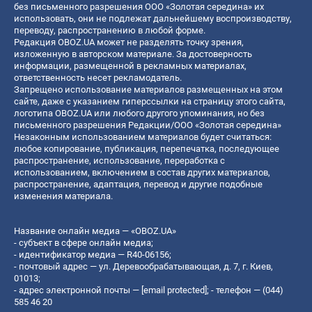
без письменного разрешения ООО «Золотая середина» их
использовать, они не подлежат дальнейшему воспроизводству,
переводу, распространению в любой форме.
Редакция OBOZ.UA может не разделять точку зрения,
изложенную в авторском материале. За достоверность
информации, размещенной в рекламных материалах,
ответственность несет рекламодатель.
Запрещено использование материалов размещенных на этом
сайте, даже с указанием гиперссылки на страницу этого сайта,
логотипа OBOZ.UA или любого другого упоминания, но без
письменного разрешения Редакции/ООО «Золотая середина»
Незаконным использованием материалов будет считаться:
любое копирование, публикация, перепечатка, последующее
распространение, использование, переработка с
использованием, включением в состав других материалов,
распространение, адаптация, перевод и другие подобные
изменения материала.
Название онлайн медиа — «OBOZ.UA»
- субъект в сфере онлайн медиа;
- идентификатор медиа — R40-06156;
- почтовый адрес — ул. Деревообрабатывающая, д. 7, г. Киев,
01013;
- адрес электронной почты —
[email protected]
; - телефон — (044)
585 46 20