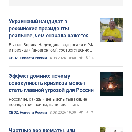
Украинский кандидат в
российские президенты:
реальнее, чем сначала кажется
В июле Бориса Надеждина задержали в РФ
и признали "иноагентом", соответственно
отстранив от участия в сентябрьских
8,4 т.
OBOZ. Новости России
4.08.2026 10:40
выборах в Госдуму. Сейчас он во Франции
Эффект домино: почему
совокупность кризисов может
стать главной угрозой для России
Россияне, каждый день испытывающие
последствия войны, начинают ныть
8,5 т.
OBOZ. Новости России
3.08.2026 19:00
Частные военкоматы, или