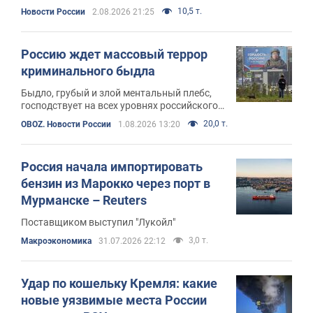
для российской экономики, а скорее
10,5 т.
Новости России
2.08.2026 21:25
раздражает и нервирует россиян
Россию ждет массовый террор
криминального быдла
Быдло, грубый и злой ментальный плебс,
господствует на всех уровнях российского
общества, в том числе и на самом верху.
20,0 т.
OBOZ. Новости России
1.08.2026 13:20
Путин относится к этому же
антропологическому типу
Россия начала импортировать
бензин из Марокко через порт в
Мурманске – Reuters
Поставщиком выступил "Лукойл"
3,0 т.
Mакроэкономика
31.07.2026 22:12
Удар по кошельку Кремля: какие
новые уязвимые места России