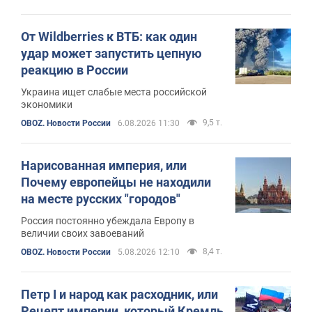
означает возникновение проблемы
От Wildberries к ВТБ: как один
удар может запустить цепную
реакцию в России
Украина ищет слабые места российской
экономики
9,5 т.
OBOZ. Новости России
6.08.2026 11:30
Нарисованная империя, или
Почему европейцы не находили
на месте русских "городов"
Россия постоянно убеждала Европу в
величии своих завоеваний
8,4 т.
OBOZ. Новости России
5.08.2026 12:10
Петр I и народ как расходник, или
Рецепт империи, который Кремль