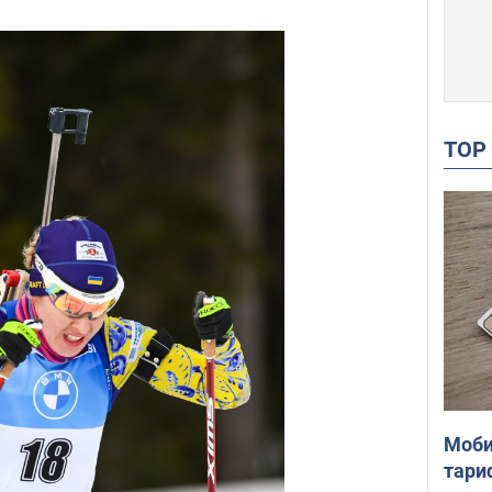
TO
Моби
тари