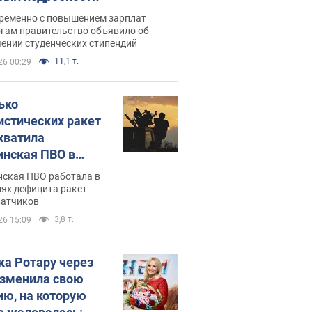
ременно с повышением зарплат
огам правительство объявило об
ении студенческих стипендий
11,1 т.
26 00:29
ько
истических ракет
хватила
инская ПВО в
: в Минобороны
нская ПВО работала в
али цифру
ях дефицита ракет-
ватчиков
3,8 т.
26 15:09
ка Ротару через
изменила свою
ию, на которую