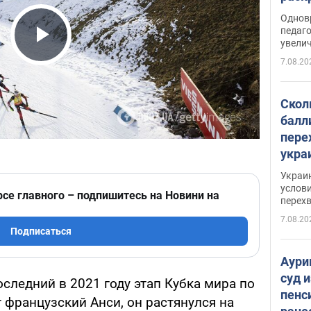
Однов
педаг
увелич
Play Video
7.08.20
Скол
балл
пере
укра
июле
Украи
назв
услови
рсе главного – подпишитесь на Новини на
перех
7.08.20
Подписаться
Аури
суд 
оследний в 2021 году этап Кубка мира по
пенс
 французский Анси, он растянулся на