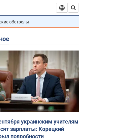
ские обстрелы
ное
сентября украинским учителям
сят зарплаты: Корецкий
рыл подробности