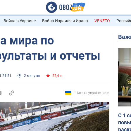
Война в Украине
Война Израиля и Ирана
VENETO
Россий
Важ
ка мира по
зультаты и отчеты
1 21:51
2 минуты
52,4 т.
Читати українською
С 1 
повы
раск