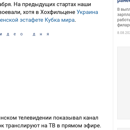
ране
кабря. На предыдущих стартах наши
скол
В вып
воевали, хотя в Хохфильцене
Украина
певи
зарпла
енской эстафете Кубка мира
.
работ
филар
8.08.20
идео дня
инском телевидении показывал канал
ок транслируют на ТВ в прямом эфире.