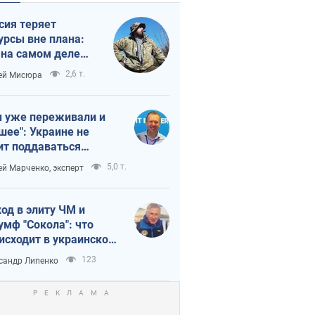
сия теряет
урсы вне плана:
 на самом деле
тует темп войны
2,6 т.
ей Мисюра
 уже переживали и
шее": Украине не
ит поддаваться
аянию из-за
5,0 т.
ей Марченко, эксперт
етного террора
од в элиту ЧМ и
умф "Сокола": что
исходит в украинском
кее
123
сандр Липенко