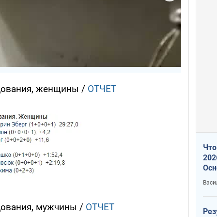
едования, женщины /
ОТЧЕТ
Что
202
Осн
нов
Васи
едования, мужчины /
ОТЧЕТ
Рез