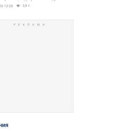
3,9 т.
26 13:26
ения