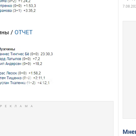
7.08.20
чины /
ОТЧЕТ
Мн