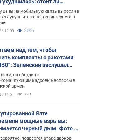
и ухудшилось: стоит ли
ваться на цены
у цены на мобильную связь выросли в
 как улучшить качество интернета в
оне
29,0 т.
26 12:00
отаем над тем, чтобы
чить комплекты с ракетами
ПВО": Зеленский заслушал
ад Драпатого и объявил о
ности, он обсудил с
х мерах
окомандующим кадровые вопросы в
нской армии
720
26 14:51
купированной Ялте
ремели мощные взрывы:
имается черный дым. Фото и
о
 вероятно, подвергся атаке дронов