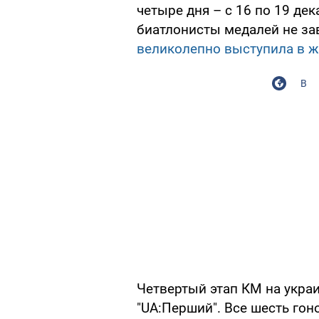
четыре дня – с 16 по 19 де
биатлонисты медалей не за
великолепно выступила в ж
В
Четвертый этап КМ на укра
"UA:Перший". Все шесть гон