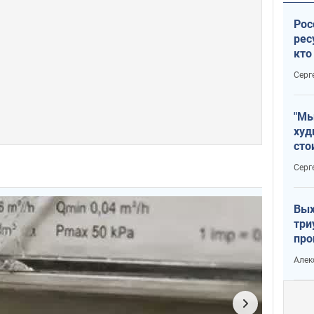
Рос
рес
кто
дик
Серг
"Мы
худ
сто
отч
Серг
рак
Вых
три
про
хок
Алек