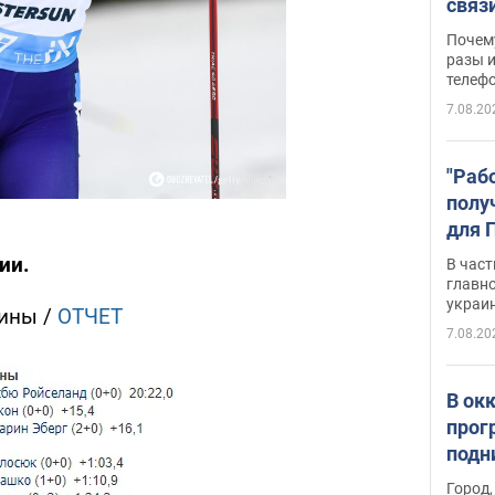
связ
жало
Почем
разы и
телеф
7.08.20
"Раб
полу
для 
докл
ии.
В част
новы
главн
украи
щины /
ОТЧЕТ
7.08.20
В ок
прог
подн
виде
Город,