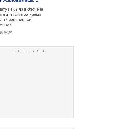
е жаловалась:
ько получала
лату не была включена
ца
та артистки за время
ы в Черновицкой
монии
26 04:01