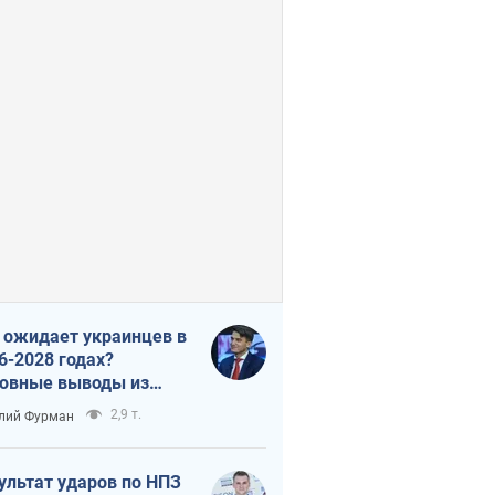
 ожидает украинцев в
6-2028 годах?
овные выводы из
ых прогнозов от НБУ
2,9 т.
лий Фурман
ультат ударов по НПЗ