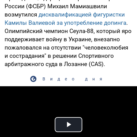
России (ФСБР) Михаил Мамиашвили
возмутился
дисквалификацией фигуристки
Камилы Валиевой за употребление допинга
.
Олимпийский чемпион Сеула-88, который яро
поддерживает войну в Украине, внезапно
пожаловался на отсутствии "человеколюбия
и сострадания" в решении Спортивного
арбитражного суда в Лозанне (CAS).
Видео дня
Play Video