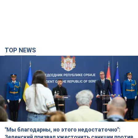
"Мы благодарны, но этого недостаточно":
Зеленский призвал ужесточить санкции против
России
Президент поблагодарил европейских партнеров за
финансовую поддержку
6 часов назад
66,1 т.
Украина приобрела у Турции 70 баллистических
ракет и многое другое вооружение: в Госдепе