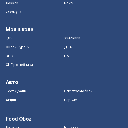
СНГ решебники
Авто
Тест Драйв
Электромобили
Акции
Сервис
Food Oboz
Рецепты
Напитки
Диеты
Экономика
Рынки и компании
Mакроэкономика
MedOboz