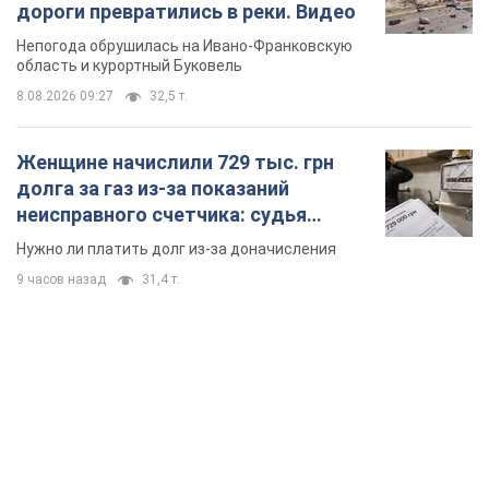
вынес неожиданное решение
Нужно ли платить долг из-за доначисления
9 часов назад
31,4 т.
TOP NEWS