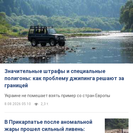
Значительные штрафы и специальные
полигоны: как проблему джипинга решают за
границей
Украине не помешает взять пример со стран Европы
8.08.2026 05:10
2,3 т.
В Прикарпатье после аномальной
жары прошел сильный ливень:
дороги превратились в реки. Видео
Непогода обрушилась на Ивано-Франковскую
область и курортный Буковель
8.08.2026 09:27
32,5 т.
Женщине начислили 729 тыс. грн
долга за газ из-за показаний
неисправного счетчика: судья