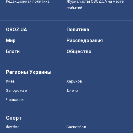
Регионы Украины
Киев
Харьков
Запорожье
Днепр
Черкассы
Спорт
Футбол
Баскетбол
Хоккей
Бокс
Формула-1
Моя школа
ГДЗ
Учебники
Онлайн уроки
ДПА
ЗНО
НМТ