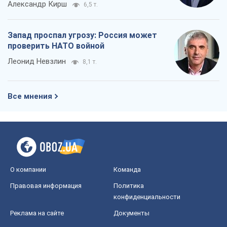
О компании
Команда
Правовая информация
Политика
конфиденциальности
Реклама на сайте
Документы
Редакционная политика
Журналисты OBOZ.UA на месте
событий
OBOZ.UA
Политика
Мир
Расследования
Блоги
Общество