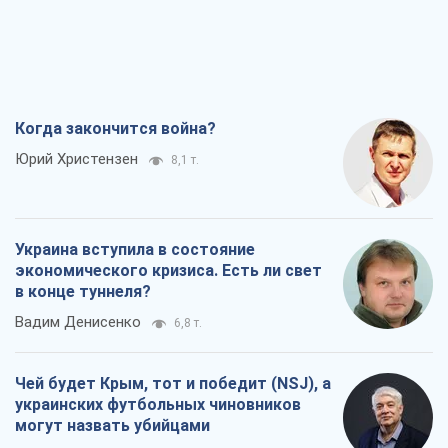
Украина вступила в состояние
экономического кризиса. Есть ли свет
в конце туннеля?
Вадим Денисенко
6,8 т.
Чей будет Крым, тот и победит (NSJ), а
украинских футбольных чиновников
могут назвать убийцами
Александр Кирш
6,5 т.
Запад проспал угрозу: Россия может
проверить НАТО войной
Леонид Невзлин
8,1 т.
Все мнения