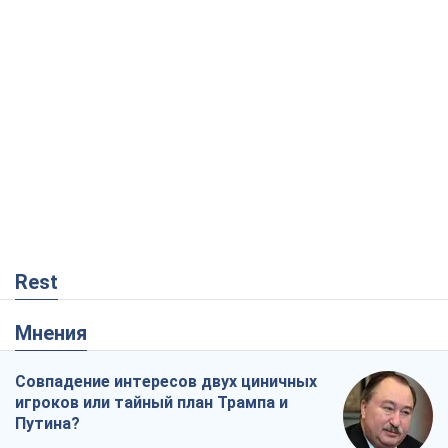
Rest
Мнения
Совпадение интересов двух циничных
игроков или тайный план Трампа и
Путина?
Виктор Швец
10,7 т.
Минск готовится к функционированию
в условиях масштабного военного
кризиса
Александр Левченко
15,8 т.