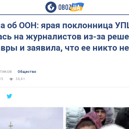
а об ООН: ярая поклонница У
сь на журналистов из-за реше
вры и заявила, что ее никто не
тиков
Общество
15
34,4 т.