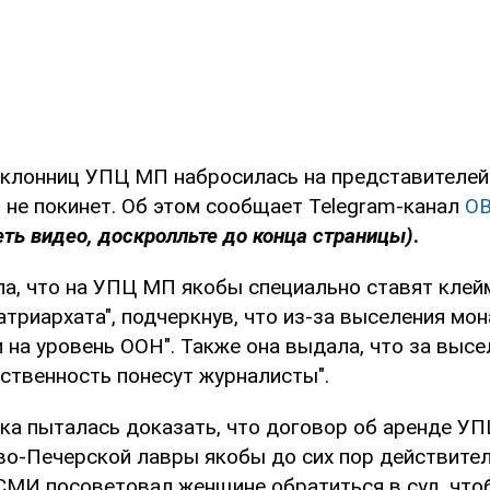
оклонниц УПЦ МП набросилась на представителей
 не покинет. Об этом сообщает Telegram-канал
O
ть видео, доскролльте до конца страницы)
.
а, что на УПЦ МП якобы специально ставят клей
триархата", подчеркнув, что из-за выселения мо
и на уровень ООН". Также она выдала, что за вы
тственность понесут журналисты".
ка пыталась доказать, что договор об аренде У
во-Печерской лавры якобы до сих пор действител
СМИ посоветовал женщине обратиться в суд, что