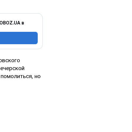
 OBOZ.UA в
овского
Печерской
помолиться, но