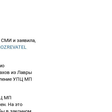
 СМИ и заявила,
BOZREVATEL
мо
нахов из Лавры
селение УПЦ МП
ПЦ МП
ен. На это
бы в законном