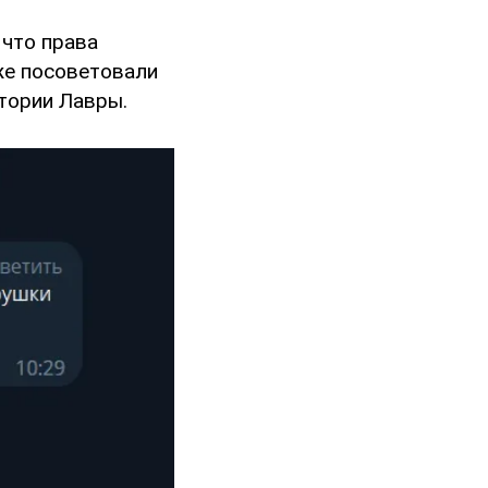
 что права
же посоветовали
итории Лавры.