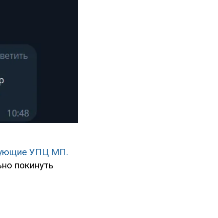
рующие УПЦ МП.
ьно покинуть