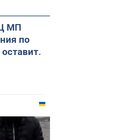
ПЦ МП
ния по
 оставит.