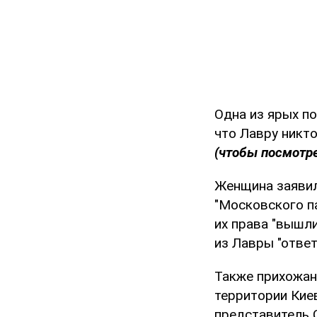
Одна из ярых п
что Лавру никто
(чтобы посмотре
Женщина заявил
"Московского па
их права "вышл
из Лавры "отве
Также прихожан
территории Кие
представитель 