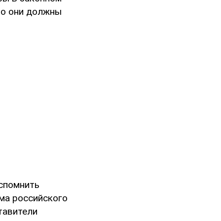
это они должны
вспомнить
ума российского
тавители