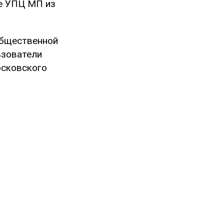
ие УПЦ МП из
общественной
ьзователи
осковского