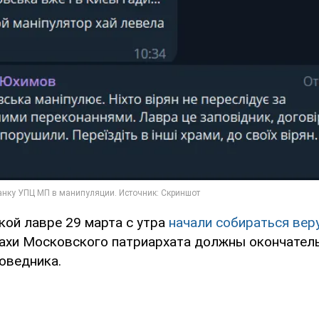
кой лавре 29 марта с утра
начали собираться ве
нахи Московского патриархата должны окончател
оведника.