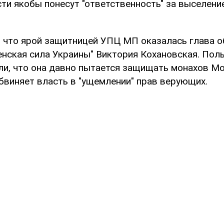
сти якобы понесут "ответственность" за выселен
, что ярой защитницей УПЦ МП оказалась глава 
енская сила Украины" Виктория Кохановская. Пол
ли, что она давно пытается защищать монахов М
бвиняет власть в "ущемлении" прав верующих.