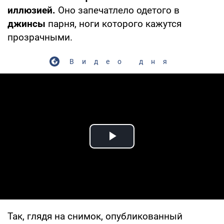
иллюзией.
Оно запечатлело одетого в
джинсы
парня, ноги которого кажутся
прозрачными.
Видео дня
Play Video
Так, глядя на снимок, опубликованный