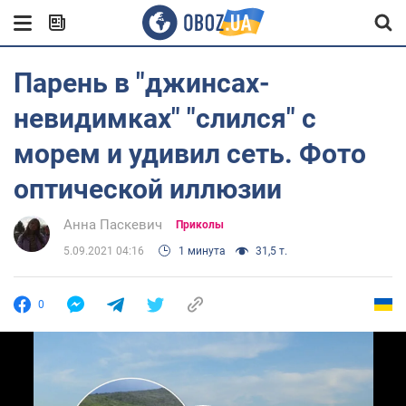
Парень в "джинсах-
невидимках" "слился" с
морем и удивил сеть. Фото
оптической иллюзии
Анна Паскевич
Приколы
5.09.2021 04:16
1 минута
31,5 т.
0