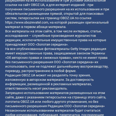
разрешения на их использование и при условии обязательной
ссылки на сайт OBOZ.UA, а для интернет-изданий - при
получении письменного разрешения на их использование и при
обязательном размещении прямой, открытой для поисковых
систем, гиперссылки на страницу OBOZ.UA по ссылке
https://www.obozrevatel.com
, на которой размещен оригинальный
материал в первом абзаце материала.
Все материалы на этом сайте, в том числе интервью, статьи,
исследования – служебные произведения журналистов
редакции, исключительные имущественные права на которые
принадлежат ООО «Золотая середина».
На все опубликованные фотоматериалы Getty Images редакция
имеет имущественные права, защищаемые законом Украины
«Об авторских правах и смежных правах», никто не имеет права
без письменного разрешения ООО «Золотая середина» их
использовать, они не подлежат дальнейшему воспроизводству,
переводу, распространению в любой форме.
Редакция OBOZ.UA может не разделять точку зрения,
изложенную в авторском материале. За достоверность
информации, размещенной в рекламных материалах,
ответственность несет рекламодатель.
Запрещено использование материалов размещенных на этом
сайте, даже с указанием гиперссылки на страницу этого сайта,
логотипа OBOZ.UA или любого другого упоминания, но без
письменного разрешения Редакции/ООО «Золотая середина»
Незаконным использованием материалов будет считаться:
любое копирование, публикация, перепечатка, последующее