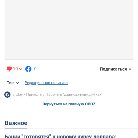
10
0
Подписаться
Теги
Редакционная политика
Шоу
Приколы
Парень в "джинсах-невидимках"...
Вернуться на главную OBOZ
Важное
Банки "готовятся" к новому курсу доллара: