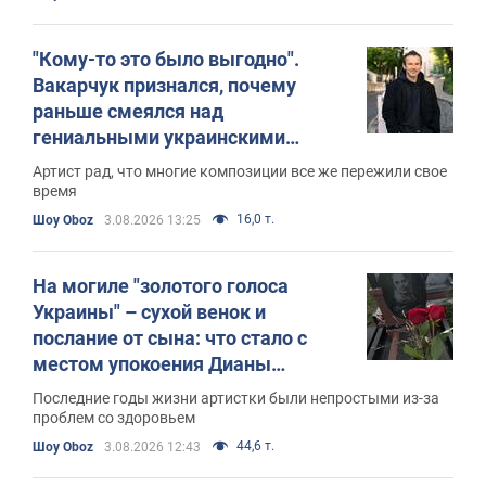
"Кому-то это было выгодно".
Вакарчук признался, почему
раньше смеялся над
гениальными украинскими
песнями и как на самом деле
Артист рад, что многие композиции все же пережили свое
появилась "шароварщина"
время
16,0 т.
Шоу Oboz
3.08.2026 13:25
На могиле "золотого голоса
Украины" – сухой венок и
послание от сына: что стало с
местом упокоения Дианы
Петриненко за 8 лет
Последние годы жизни артистки были непростыми из-за
проблем со здоровьем
44,6 т.
Шоу Oboz
3.08.2026 12:43