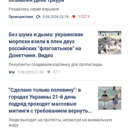
Раздалась серия взрывов
112,7 т.
Происшествия
5.08.2026 22:19
Без шума и дыма: украинские
морпехи взяли в плен двух
российских "флаговтыков" на
Донетчине. Видео
Оккупанты создавали картинку для пропаганды
8,7 т.
War
5.08.2026 21:50
"Сделано только половину": в
городах Украины 21-й день
подряд проходят массовые
митинги с требованием вернуть
Федорова в Минобороны. Фото и
Люди выходят на протесты, несмотря на аномальную
видео
жару