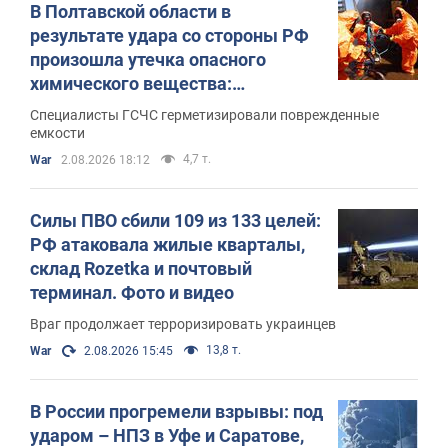
В Полтавской области в
результате удара со стороны РФ
произошла утечка опасного
химического вещества:
подробности и фото
Специалисты ГСЧС герметизировали поврежденные
емкости
4,7 т.
War
2.08.2026 18:12
Силы ПВО сбили 109 из 133 целей:
РФ атаковала жилые кварталы,
склад Rozetka и почтовый
терминал. Фото и видео
Враг продолжает терроризировать украинцев
13,8 т.
War
2.08.2026 15:45
В России прогремели взрывы: под
ударом – НПЗ в Уфе и Саратове,