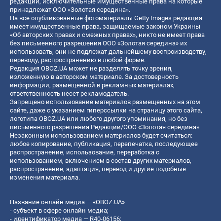
редакции, исключительные имущественные права на которые
принадлежат ООО «Золотая середина».
На все опубликованные фотоматериалы Getty Images редакция
имеет имущественные права, защищаемые законом Украины
«Об авторских правах и смежных правах», никто не имеет права
без письменного разрешения ООО «Золотая середина» их
использовать, они не подлежат дальнейшему воспроизводству,
переводу, распространению в любой форме.
Редакция OBOZ.UA может не разделять точку зрения,
изложенную в авторском материале. За достоверность
информации, размещенной в рекламных материалах,
ответственность несет рекламодатель.
Запрещено использование материалов размещенных на этом
сайте, даже с указанием гиперссылки на страницу этого сайта,
логотипа OBOZ.UA или любого другого упоминания, но без
письменного разрешения Редакции/ООО «Золотая середина»
Незаконным использованием материалов будет считаться:
любое копирование, публикация, перепечатка, последующее
распространение, использование, переработка с
использованием, включением в состав других материалов,
распространение, адаптация, перевод и другие подобные
изменения материала.
Название онлайн медиа — «OBOZ.UA»
- субъект в сфере онлайн медиа;
- идентификатор медиа — R40-06156;