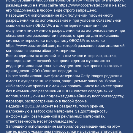
Использование любых материалов (в том числе фото- и видео-),
размещенных на этом сайте
https://www.obozrevatel.com
и на всех
его поддоменах, в любом виде строго запрещено.
Разрешается использование при получении письменного
разрешения на их использование и при условии обязательной
ссылки на сайт OBOZ.UA, а для интернет-изданий - при
получении письменного разрешения на их использование и при
обязательном размещении прямой, открытой для поисковых
систем, гиперссылки на страницу OBOZ.UA по ссылке
https://www.obozrevatel.com
, на которой размещен оригинальный
материал в первом абзаце материала.
Все материалы на этом сайте, в том числе интервью, статьи,
исследования – служебные произведения журналистов
редакции, исключительные имущественные права на которые
принадлежат ООО «Золотая середина».
На все опубликованные фотоматериалы Getty Images редакция
имеет имущественные права, защищаемые законом Украины
«Об авторских правах и смежных правах», никто не имеет права
без письменного разрешения ООО «Золотая середина» их
использовать, они не подлежат дальнейшему воспроизводству,
переводу, распространению в любой форме.
Редакция OBOZ.UA может не разделять точку зрения,
изложенную в авторском материале. За достоверность
информации, размещенной в рекламных материалах,
ответственность несет рекламодатель.
Запрещено использование материалов размещенных на этом
сайте, даже с указанием гиперссылки на страницу этого сайта,