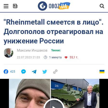
"Rheinmetall смеется в лицо".
Долгополов отреагировал на
унижение России
Максим Иншаков
Теннис
22.07.2023 21:03
1 минута
55,1 т.
425