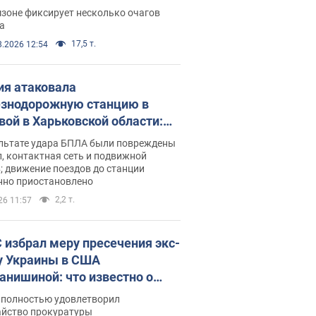
ации. Фото и видео
зоне фиксирует несколько очагов
а
17,5 т.
8.2026 12:54
ия атаковала
знодорожную станцию в
вой в Харьковской области:
 погибшие и раненые
ультате удара БПЛА были повреждены
, контактная сеть и подвижной
; движение поездов до станции
нно приостановлено
2,2 т.
26 11:57
 избрал меру пресечения экс-
у Украины в США
анишиной: что известно о
е полностью удовлетворил
айство прокуратуры