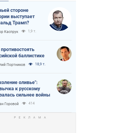
чьей стороне
ории выступает
альд Трамп?
1,9 т.
ор Каспрук
 противостоять
сийской баллистике
18,9 т.
лий Портников
коление оливье":
вычка к русскому
залась сильнее войны
414
ан Горовой