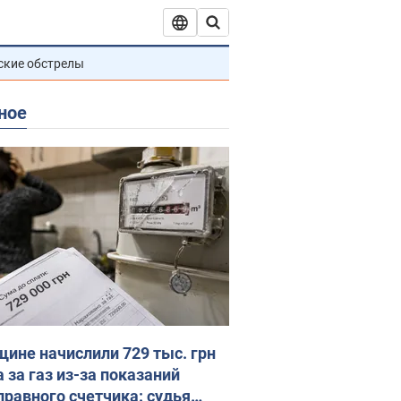
ские обстрелы
ное
ине начислили 729 тыс. грн
 за газ из-за показаний
правного счетчика: судья