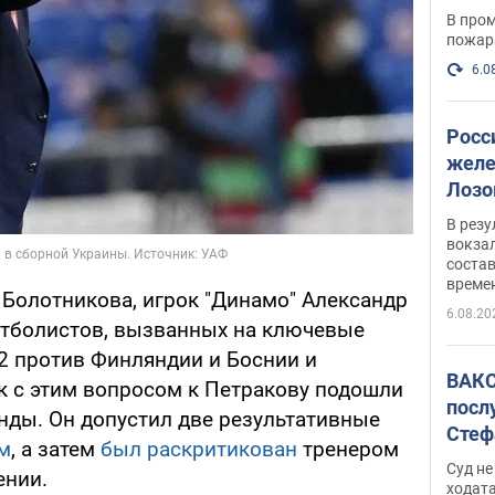
опер
В пром
пожар
6.0
Росс
желе
Лозо
есть
В рез
вокзал
состав
време
 Болотникова, игрок "Динамо" Александр
6.08.20
утболистов, вызванных на ключевые
2 против Финляндии и Боснии и
ВАКС
ак с этим вопросом к Петракову подошли
посл
ды. Он допустил две результативные
Стеф
ом
, а затем
был раскритикован
тренером
деле
Суд н
ении.
ходат