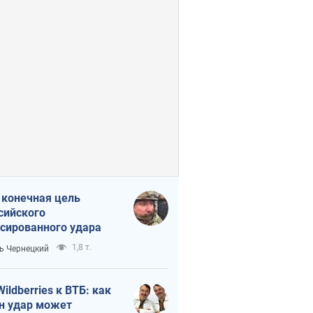
 конечная цель
сийского
сированного удара
1,8 т.
ь Чернецкий
Wildberries к ВТБ: как
н удар может