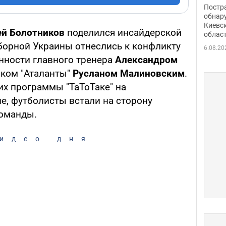
нети
Постр
Фото
обнар
Киевс
ей Болотников
поделился инсайдерской
облас
сборной Украины отнеслись к конфликту
6.08.20
ности главного тренера
Александром
ком "Аталанты"
Русланом Малиновским
.
их программы "ТаТоТаке" на
е, футболисты встали на сторону
команды.
идео дня