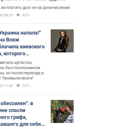
с неожиданное решение
ли платить долг из-за доначисления
4,2 т.
26 09:53
 Украина напала!"
на Вояж
блачила киевского
, которого
омбировали": он
метила артистка,
 русского не знал,
ель был поклонником
ы, но после переезда в
перь хочет
 "промыли мозги"
цида украинцев
2,0 т.
26 11:42
 обессилен": в
ине спасли
ного грифа,
авшего для себя