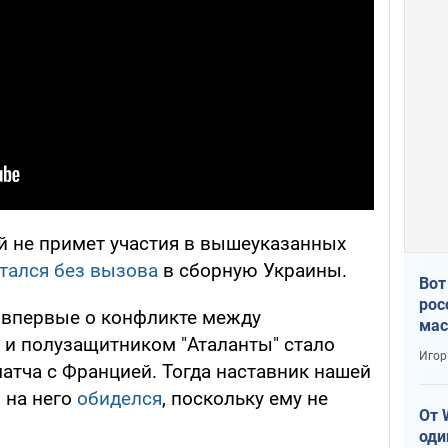
 не примет участия в вышеуказанных
тался без вызова
в сборную Украины.
Вот
рос
, впервые о конфликте между
мас
и полузащитником "Аталанты" стало
Игор
атча с Францией. Тогда наставник нашей
 на него
обиделся
, поскольку ему не
От 
оди