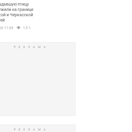
пичный маршрут.
адавшую птицу
ужили на границе
кой и Черкасской
тей
1,5 т.
26 11:09