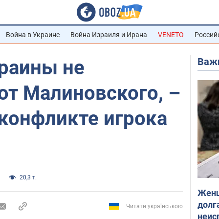
Война в Украине
Война Израиля и Ирана
VENETO
Россий
Важ
краины не
т Малиновского, –
 конфликте игрока
20,3 т.
Женщ
долга
Читати українською
неис