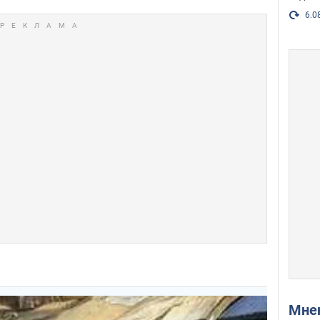
6.0
Мн