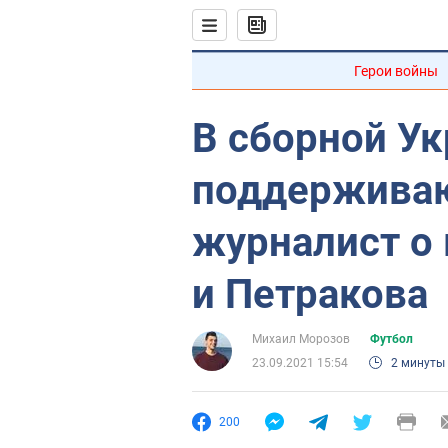
Герои войны
В сборной У
поддерживаю
журналист о
и Петракова
Михаил Морозов
Футбол
23.09.2021 15:54
2 минуты
200