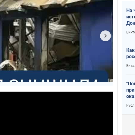
На 
ист
Дон
Викт
Как
рос
Вита
"По
при
ока
Русл