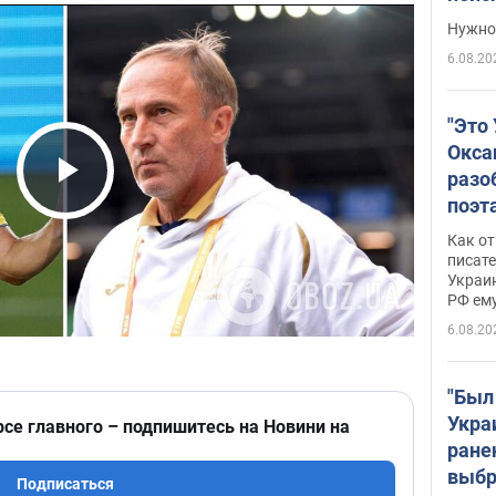
выне
Нужно 
6.08.20
"Это
Окса
разо
Play Video
поэта
"заз
Как от
даже
писат
Украин
а те
РФ ему
гено
6.08.20
"Был
Укра
рсе главного – подпишитесь на Новини на
ране
выбр
Подписаться