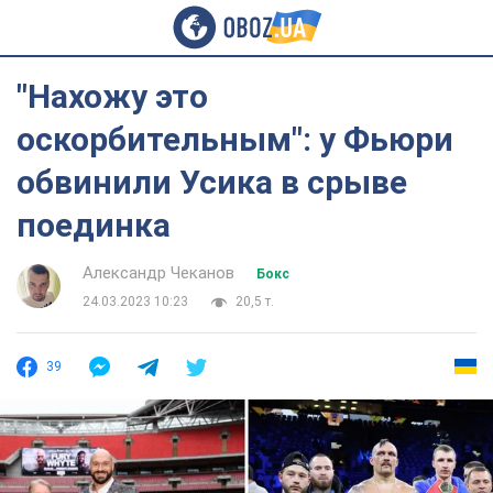
"Нахожу это
оскорбительным": у Фьюри
обвинили Усика в срыве
поединка
Александр Чеканов
Бокс
24.03.2023 10:23
20,5 т.
39