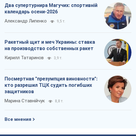
Два супертурнира Магучих: спортивній
календарь осени-2026
Александр Липенко
9,5 т.
Ракетный щит и меч Украины: ставка
на производство собственных ракет
Кирилл Татаринов
3,9 т.
Посмертная "презумпция виновности":
кто разрешил ТЦК судить погибших
защитников
Марина Ставнійчук
8,8 т.
Все мнения