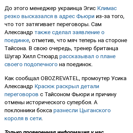
До этого менеджер украинца Эгис
Климас
резко высказался в адрес Фьюри
из-за того,
что тот затягивает переговоры. Сам
Александр
также сделал заявление о
поединке
, отметив, что мяч теперь на стороне
Тайсона. В свою очередь, тренер британца
Шугар Хилл Стюард
рассказывал о плане
своего подопечного
на поединок.
Как сообщал OBOZREVATEL, промоутер Усика
Александр
Красюк раскрыл детали
переговоров
с Тайсоном Фьюри и причину
отмены исторического супербоя. А
поклонники бокса
разнесли Цыганского
короля в сети
.
Только
проверенная информация у нас