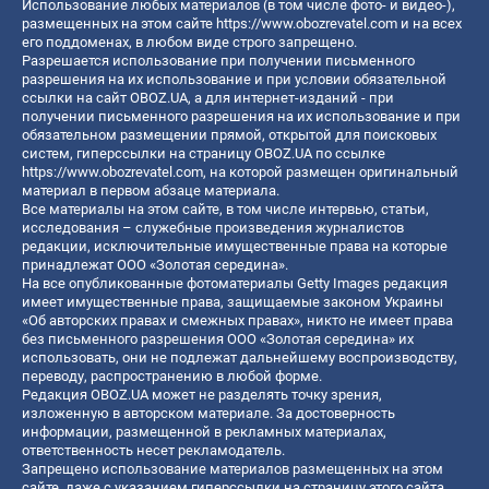
Использование любых материалов (в том числе фото- и видео-),
размещенных на этом сайте
https://www.obozrevatel.com
и на всех
его поддоменах, в любом виде строго запрещено.
Разрешается использование при получении письменного
разрешения на их использование и при условии обязательной
ссылки на сайт OBOZ.UA, а для интернет-изданий - при
получении письменного разрешения на их использование и при
обязательном размещении прямой, открытой для поисковых
систем, гиперссылки на страницу OBOZ.UA по ссылке
https://www.obozrevatel.com
, на которой размещен оригинальный
материал в первом абзаце материала.
Все материалы на этом сайте, в том числе интервью, статьи,
исследования – служебные произведения журналистов
редакции, исключительные имущественные права на которые
принадлежат ООО «Золотая середина».
На все опубликованные фотоматериалы Getty Images редакция
имеет имущественные права, защищаемые законом Украины
«Об авторских правах и смежных правах», никто не имеет права
без письменного разрешения ООО «Золотая середина» их
использовать, они не подлежат дальнейшему воспроизводству,
переводу, распространению в любой форме.
Редакция OBOZ.UA может не разделять точку зрения,
изложенную в авторском материале. За достоверность
информации, размещенной в рекламных материалах,
ответственность несет рекламодатель.
Запрещено использование материалов размещенных на этом
сайте, даже с указанием гиперссылки на страницу этого сайта,