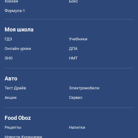
Хоккей
Бокс
Формула-1
Моя школа
ГДЗ
Учебники
Онлайн уроки
ДПА
ЗНО
НМТ
Авто
Тест Драйв
Электромобили
Акции
Сервис
Food Oboz
Рецепты
Напитки
Новости Кулинарии