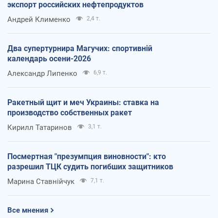
экспорт российских нефтепродуктов
Андрей Клименко
2,4 т.
Два супертурнира Магучих: спортивній
календарь осени-2026
Александр Липенко
6,9 т.
Ракетный щит и меч Украины: ставка на
производство собственных ракет
Кирилл Татаринов
3,1 т.
Посмертная "презумпция виновности": кто
разрешил ТЦК судить погибших защитников
Марина Ставнійчук
7,1 т.
Все мнения