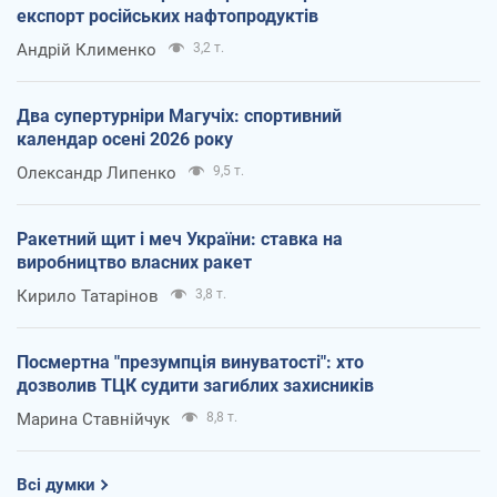
експорт російських нафтопродуктів
Андрій Клименко
3,2 т.
Два супертурніри Магучіх: спортивний
календар осені 2026 року
Олександр Липенко
9,5 т.
Ракетний щит і меч України: ставка на
виробництво власних ракет
Кирило Татарінов
3,8 т.
Посмертна "презумпція винуватості": хто
дозволив ТЦК судити загиблих захисників
Марина Ставнійчук
8,8 т.
Всі думки