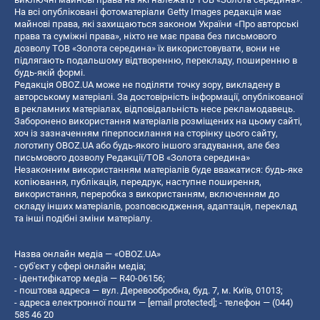
На всі опубліковані фотоматеріали Getty Images редакція має
майнові права, які захищаються законом України «Про авторські
права та суміжні права», ніхто не має права без письмового
дозволу ТОВ «Золота середина» їх використовувати, вони не
підлягають подальшому відтворенню, перекладу, поширенню в
будь-якій формі.
Редакція OBOZ.UA може не поділяти точку зору, викладену в
авторському матеріалі. За достовірність інформації, опублікованої
в рекламних матеріалах, відповідальність несе рекламодавець.
Заборонено використання матеріалів розміщених на цьому сайті,
хоч із зазначенням гіперпосилання на сторінку цього сайту,
логотипу OBOZ.UA або будь-якого іншого згадування, але без
письмового дозволу Редакції/ТОВ «Золота середина»
Незаконним використанням матеріалів буде вважатися: будь-яке
копiювання, публiкацiя, передрук, наступне поширення,
використання, переробка з використанням, включенням до
складу інших матеріалів, розповсюдження, адаптація, переклад
та інші подібні зміни матеріалу.
Назва онлайн медіа — «OBOZ.UA»
- суб'єкт у сфері онлайн медіа;
- ідентифікатор медіа — R40-06156;
- поштова адреса — вул. Деревообробна, буд. 7, м. Київ, 01013;
- адреса електронної пошти —
[email protected]
; - телефон — (044)
585 46 20