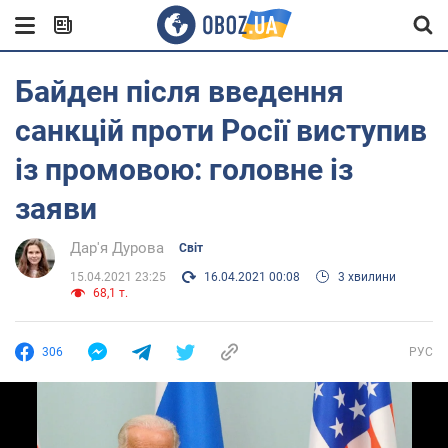
Байден після введення
санкцій проти Росії виступив
із промовою: головне із
заяви
Дар'я Дурова
Світ
15.04.2021 23:25
16.04.2021 00:08
3 хвилини
68,1 т.
306
РУС