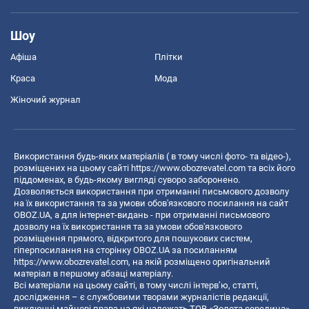
Шоу
Афіша
Плітки
Краса
Мода
Жіночий журнал
Використання будь-яких матеріалів ( в тому числі фото- та відео-),
розміщених на цьому сайті
https://www.obozrevatel.com
та всіх його
піддоменах, в будь-якому вигляді суворо заборонено.
Дозволяється використання при отриманні письмового дозволу
на їх використання та за умови обов'язкового посилання на сайт
OBOZ.UA, а для інтернет-видань - при отриманні письмового
дозволу на їх використання та за умови обов'язкового
розміщення прямого, відкритого для пошукових систем,
гіперпосилання на сторінку OBOZ.UA за посиланням
https://www.obozrevatel.com
, на якій розміщено оригінальний
матеріал в першому абзаці матеріалу.
Всі матеріали на цьому сайті, в тому числі інтерв’ю, статті,
дослідження – є службовими творами журналістів редакції,
виключні майнові права на які належать ТОВ «Золота середина».