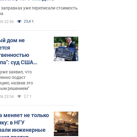
 заправках уже переписали стоимость
ва
23,4 т.
26 22:56
ый дом не
ется
твенностью
па": суд США
становил
уже заявил, что
ительство
ленно подаст
цию, назвав это
ного зала
ным решением"
мостью 400 млн
2,7 т.
26 23:54
аров
а меняет не только
ику: в НГУ
зали инженерные