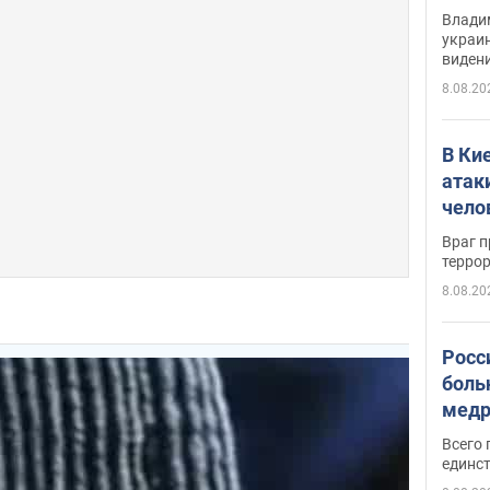
Инте
Владим
украи
виден
партне
8.08.20
В Ки
атак
чело
Враг 
терро
8.08.20
Росс
боль
медр
Всего 
единст