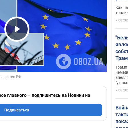
Как на
топли
7.08.20
Play Video
"Бел
явля
собс
Трам
прио
Трамп 
стро
немед
апелля
баль
"ужас
стои
7.08.20
долл
рсе главного – подпишитесь на Новини на
Войн
Подписаться
такт
пока