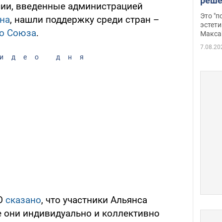
реше
сии, введенные администрацией
росс
Это "
на
, нашли поддержку среди стран –
дрон
эстети
о Союза
.
Макса
7.08.20
идео дня
ТО
сказано
, что участники Альянса
е они индивидуально и коллективно