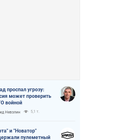
ад проспал угрозу:
сия может проверить
О войной
5,1 т.
ид Невзлин
рта" и "Новатор"
ержали пулеметный