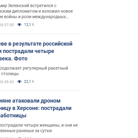
рвью с Безсмертным
ир Зеленский встретился с
нским дипломатом и изложил новое
ие войны и роли международных
ров в борьбе с Россией
12,1 т.
26 07:00
еве в результате российской
и пострадали четыре
века. Фото
продолжает регулярный ракетный
р столицы
22,1 т.
26 09:43
ияне атаковали дроном
ницу в Херсоне: пострадали
аботницы
пострадали четыре женщины, и они не
венные раненые за сутки