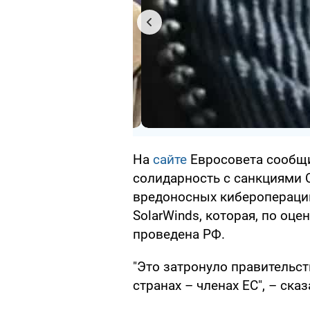
На
сайте
Евросовета сообщ
солидарность с санкциями 
вредоносных киберопераций
SolarWinds, которая, по оц
проведена РФ.
"Это затронуло правительст
странах – членах ЕС", – ска