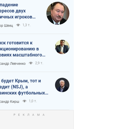
падение
ересов двух
ичных игроков
 тайный план
1,3 т.
ор Швец
мпа и Путина?
ск готовится к
кционированию в
овиях масштабного
нного кризиса
2,9 т.
сандр Левченко
 будет Крым, тот и
едит (NSJ), а
аинских футбольных
овников могут
1,0 т.
сандр Кирш
вать убийцами