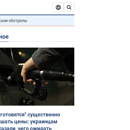
ские обстрелы
ное
"готовятся" существенно
шать цены: украинцам
казали, чего ожидать