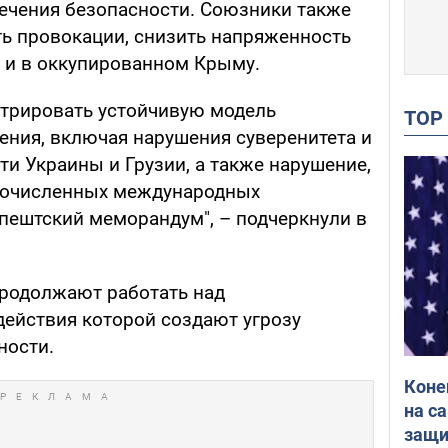
ечения безопасности. Союзники также
ь провокации, снизить напряженность
 и в оккупированном Крыму.
трировать устойчивую модель
TO
ния, включая нарушения суверенитета и
и Украины и Грузии, а также нарушение,
гочисленных международных
апештский меморандум", – подчеркнули в
продолжают работать над
действия которой создают угрозу
ности.
Коне
на с
защи