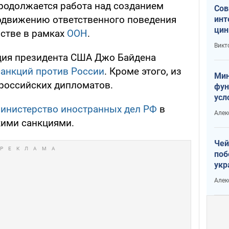
продолжается работа над созданием
Сов
одвижению ответственного поведения
инт
цин
нстве в рамках
ООН
.
или
Викт
Тра
ция президента США Джо Байдена
санкций против России
. Кроме этого, из
Мин
российских дипломатов.
фун
усл
вое
инистерство иностранных дел РФ
в
Алек
кими санкциями.
Чей
поб
укр
чин
Алек
наз