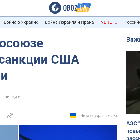
Война в Украине
Война Израиля и Ирана
VENETO
Россий
Важ
росоюзе
санкции США
ии
4,9 т.
Читати українською
АЗС 
повы
расс