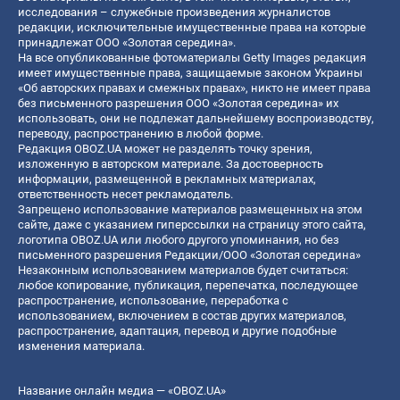
исследования – служебные произведения журналистов
редакции, исключительные имущественные права на которые
принадлежат ООО «Золотая середина».
На все опубликованные фотоматериалы Getty Images редакция
имеет имущественные права, защищаемые законом Украины
«Об авторских правах и смежных правах», никто не имеет права
без письменного разрешения ООО «Золотая середина» их
использовать, они не подлежат дальнейшему воспроизводству,
переводу, распространению в любой форме.
Редакция OBOZ.UA может не разделять точку зрения,
изложенную в авторском материале. За достоверность
информации, размещенной в рекламных материалах,
ответственность несет рекламодатель.
Запрещено использование материалов размещенных на этом
сайте, даже с указанием гиперссылки на страницу этого сайта,
логотипа OBOZ.UA или любого другого упоминания, но без
письменного разрешения Редакции/ООО «Золотая середина»
Незаконным использованием материалов будет считаться:
любое копирование, публикация, перепечатка, последующее
распространение, использование, переработка с
использованием, включением в состав других материалов,
распространение, адаптация, перевод и другие подобные
изменения материала.
Название онлайн медиа — «OBOZ.UA»