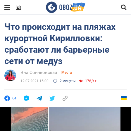
Что происходит на пляжах
курортной Кирилловки:
сработают ли барьерные
сети от медуз
Яна Сончковская
Места
12.07.2021 15:00
2 минуты
178,9 т.
64