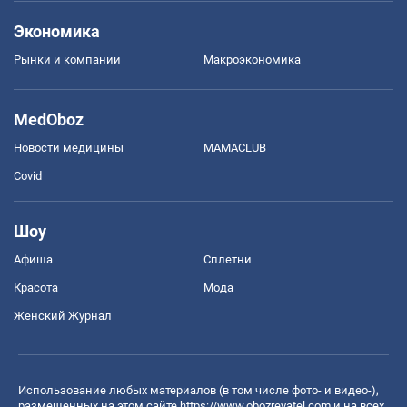
Экономика
Рынки и компании
Mакроэкономика
MedOboz
Новости медицины
MAMACLUB
Covid
Шоу
Афиша
Сплетни
Красота
Мода
Женский Журнал
Использование любых материалов (в том числе фото- и видео-),
размещенных на этом сайте
https://www.obozrevatel.com
и на всех