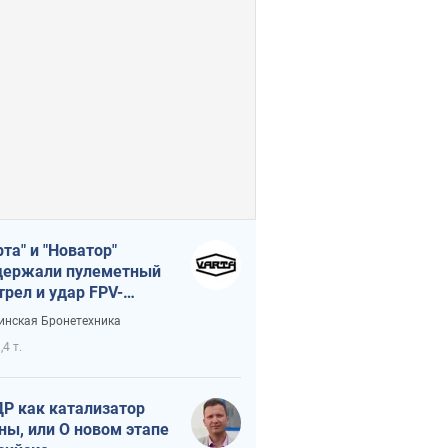
рта" и "Новатор"
ержали пулеметный
трел и удар FPV-
на, сохранив жизнь
инская Бронетехника
церу ВСУ
,4 т.
Р как катализатор
ны, или О новом этапе