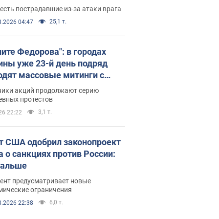
есть пострадавшие из-за атаки врага
25,1 т.
8.2026 04:47
ните Федорова": в городах
ины уже 23-й день подряд
одят массовые митинги с
атами. Фото и видео
ники акций продолжают серию
евных протестов
3,1 т.
26 22:22
т США одобрил законопроект
а о санкциях против России:
дальше
ент предусматривает новые
мические ограничения
6,0 т.
8.2026 22:38