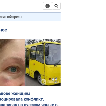
ские обстрелы
ное
ьвове женщина
воцировала конфликт,
оваривая на русском языке в