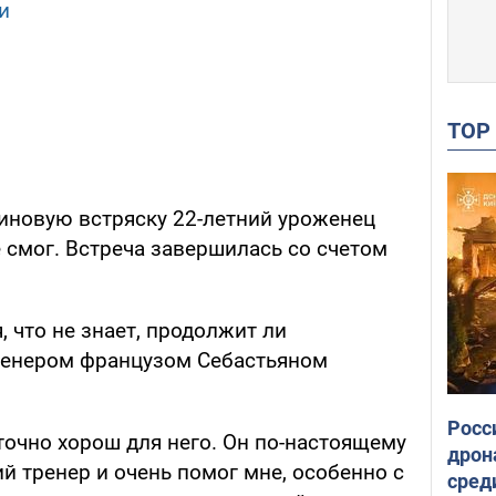
и
TO
иновую встряску 22-летний уроженец
 смог. Встреча завершилась со счетом
 что не знает, продолжит ли
ренером французом Себастьяном
Росс
аточно хорош для него. Он по-настоящему
дрон
й тренер и очень помог мне, особенно с
сред