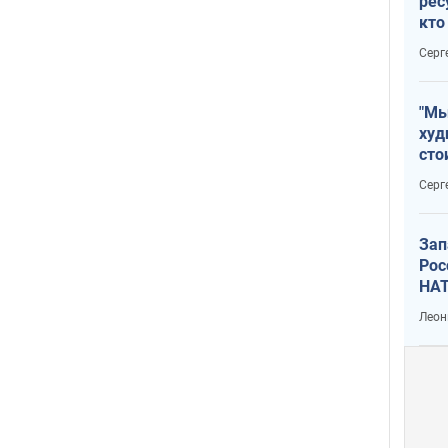
рес
кто
дик
Серг
"Мы
худ
сто
отч
Серг
рак
Зап
Рос
НАТ
Леон