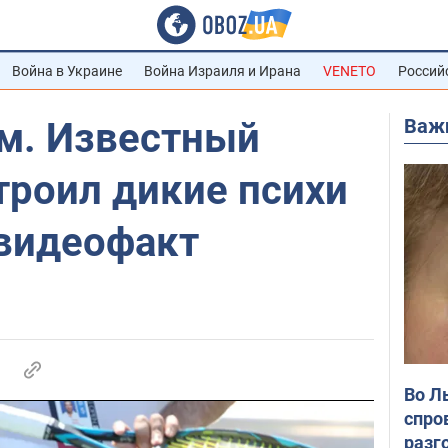
Война в Украине
Война Израиля и Ирана
VENETO
Россий
Важ
м. Известный
троил дикие психи
 видеофакт
Во Л
спро
разг