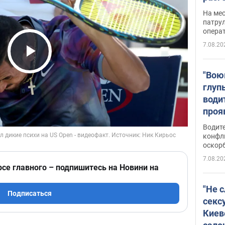
марш
На ме
адми
патрул
опера
Виде
7.08.20
Play Video
"Вою
глуп
води
проя
укра
Водите
попла
конфл
оскорб
Виде
7.08.20
рсе главного – подпишитесь на Новини на
"Не 
Подписаться
секс
Киев