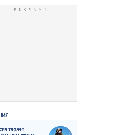
ения
сия теряет