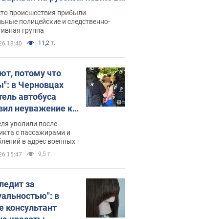
рутке: полиция составила
сто происшествия прибыли
нистративный протокол.
ьные полицейские и следственно-
тивная группа
о
11,2 т.
26 18:40
ют, потому что
ы": в Черновцах
тель автобуса
вил неуважение к
инским военным и
ля уволили после
тился за это.
икта с пассажирами и
лений в адрес военных
о
9,5 т.
26 15:47
следит за
уальностью": в
е консультант