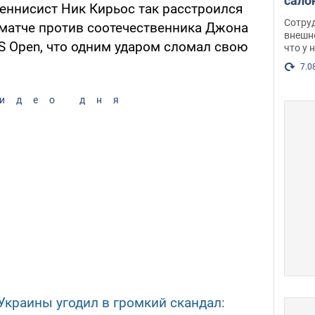
сало
еннисист Ник Кирьос так расстроился
оско
Сотру
матче против соотечественника Джона
посл
внешн
S Open, что одним ударом сломал свою
что у 
разг
Фото
7.0
идео дня
Украины угодил в громкий скандал: