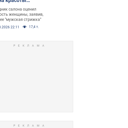
на красоты
рбил женщину
дник салона оценил
е химиотерапии,
ость женщины, заявив,
нее "мужская стрижка"
орелся скандал.
17,4 т.
8.2026 22:11