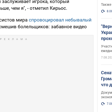
н заслуживает игрока, который
Также 
ше, чем я", - отметил Кирьос.
8.0
исистов мира
спровоцировал небывалый
"Вер
ссмешив болельщиков: забавное видео
Укра
прох
плак
Участ
ежедн
7.08.20
Сена
Грэм
что 
Докум
эконо
7.0