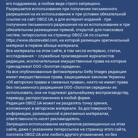
его поддоменах, в любом виде строго запрещено.
Разрешается использование при получении письменного
разрешения на их использование и при условии обязательной
ссылки на сайт OBOZ.UA, а для интернет-изданий - при
получении письменного разрешения на их использование и при
обязательном размещении прямой, открытой для поисковых
систем, гиперссылки на страницу OBOZ.UA по ссылке
https://www.obozrevatel.com
, на которой размещен оригинальный
материал в первом абзаце материала.
Все материалы на этом сайте, в том числе интервью, статьи,
исследования – служебные произведения журналистов
редакции, исключительные имущественные права на которые
принадлежат ООО «Золотая середина».
На все опубликованные фотоматериалы Getty Images редакция
имеет имущественные права, защищаемые законом Украины
«Об авторских правах и смежных правах», никто не имеет права
без письменного разрешения ООО «Золотая середина» их
использовать, они не подлежат дальнейшему воспроизводству,
переводу, распространению в любой форме.
Редакция OBOZ.UA может не разделять точку зрения,
изложенную в авторском материале. За достоверность
информации, размещенной в рекламных материалах,
ответственность несет рекламодатель.
Запрещено использование материалов размещенных на этом
сайте, даже с указанием гиперссылки на страницу этого сайта,
логотипа OBOZ.UA или любого другого упоминания, но без