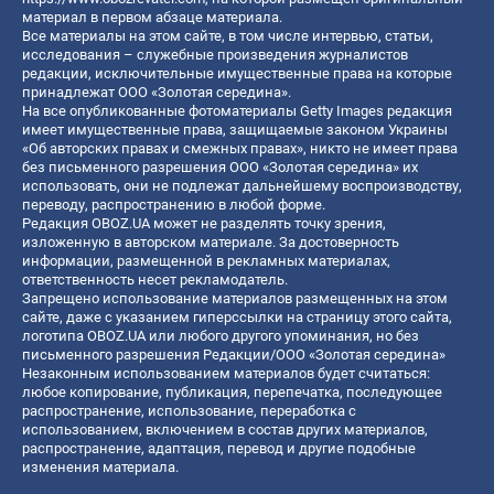
материал в первом абзаце материала.
Все материалы на этом сайте, в том числе интервью, статьи,
исследования – служебные произведения журналистов
редакции, исключительные имущественные права на которые
принадлежат ООО «Золотая середина».
На все опубликованные фотоматериалы Getty Images редакция
имеет имущественные права, защищаемые законом Украины
«Об авторских правах и смежных правах», никто не имеет права
без письменного разрешения ООО «Золотая середина» их
использовать, они не подлежат дальнейшему воспроизводству,
переводу, распространению в любой форме.
Редакция OBOZ.UA может не разделять точку зрения,
изложенную в авторском материале. За достоверность
информации, размещенной в рекламных материалах,
ответственность несет рекламодатель.
Запрещено использование материалов размещенных на этом
сайте, даже с указанием гиперссылки на страницу этого сайта,
логотипа OBOZ.UA или любого другого упоминания, но без
письменного разрешения Редакции/ООО «Золотая середина»
Незаконным использованием материалов будет считаться:
любое копирование, публикация, перепечатка, последующее
распространение, использование, переработка с
использованием, включением в состав других материалов,
распространение, адаптация, перевод и другие подобные
изменения материала.