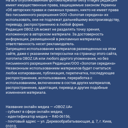
На все опубликованные фотоматериалы Getty Images редакция
имеет имущественные права, защищаемые законом Украины
«Об авторских правах и смежных правах», никто не имеет права
без письменного разрешения ООО «Золотая середина» их
использовать, они не подлежат дальнейшему воспроизводству,
переводу, распространению в любой форме.
Редакция OBOZ.UA может не разделять точку зрения,
изложенную в авторском материале. За достоверность
информации, размещенной в рекламных материалах,
ответственность несет рекламодатель.
Запрещено использование материалов размещенных на этом
сайте, даже с указанием гиперссылки на страницу этого сайта,
логотипа OBOZ.UA или любого другого упоминания, но без
письменного разрешения Редакции/ООО «Золотая середина»
Незаконным использованием материалов будет считаться:
любое копирование, публикация, перепечатка, последующее
распространение, использование, переработка с
использованием, включением в состав других материалов,
распространение, адаптация, перевод и другие подобные
изменения материала.
Название онлайн медиа — «OBOZ.UA»
- субъект в сфере онлайн медиа;
- идентификатор медиа — R40-06156;
- почтовый адрес — ул. Деревообрабатывающая, д. 7, г. Киев,
01013;