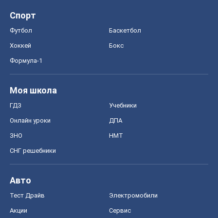
ГДЗ
Учебники
Онлайн уроки
ДПА
ЗНО
НМТ
СНГ решебники
Авто
Тест Драйв
Электромобили
Акции
Сервис
Food Oboz
Рецепты
Напитки
Диеты
Экономика