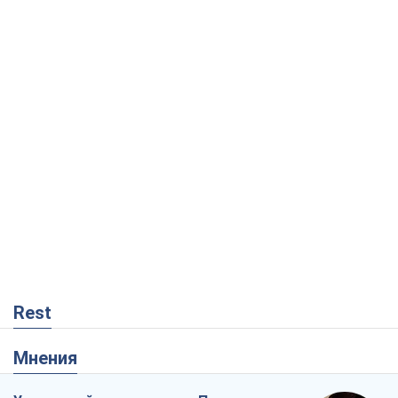
Rest
Мнения
Украинский парадокс, или Почему у
Путина ничего не получилось с
Украиной
Виталий Портников
7,8 т.
Москва выдвигает претензии Пекину:
дружба превращается в зависимость
России от Китая