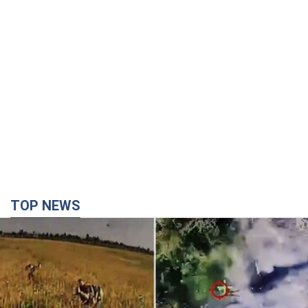
TOP NEWS
"Без техники — без пехоты!" В сети показали
виртуозную работу пилотов FPV. Видео
На обнародованных кадрах запечатлены удары по укрытиям,
автомобилям, инженерной технике и живой силе российских