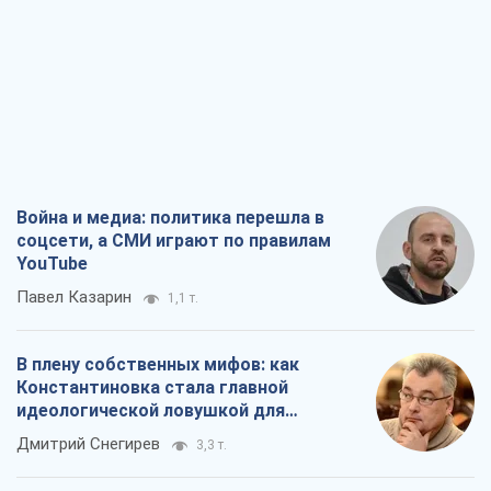
соцсети, а СМИ играют по правилам
YouTube
Павел Казарин
1,1 т.
В плену собственных мифов: как
Константиновка стала главной
идеологической ловушкой для
российских оккупантов
Дмитрий Снегирев
3,3 т.
Рекрутинг: обновленный и, похоже,
полезный вражеский опыт, или
Диалектика требовательной трусости
Александр Кирш
2,7 т.
Ни оружия, ни людей: как Лукашенко
создает новую армию