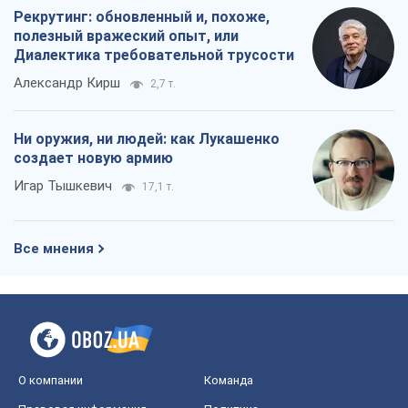
Игар Тышкевич
17,1 т.
Все мнения
О компании
Команда
Правовая информация
Политика
конфиденциальности
Реклама на сайте
Документы
Редакционная политика
Журналисты OBOZ.UA на месте
событий
OBOZ.UA
Политика