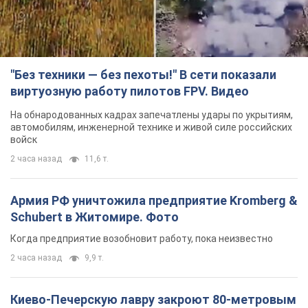
войск
2 часа назад
11,6 т.
Армия РФ уничтожила предприятие Kromberg &
Schubert в Житомире. Фото
Когда предприятие возобновит работу, пока неизвестно
2 часа назад
9,9 т.
Киево-Печерскую лавру закроют 80-метровым
"монстром"? Почему киевские власти
отказались остановить строительство
небоскреба "московского верующего"
Какая реакция Кличко на петицию по отмене строительства
6 часов назад
63,4 т.