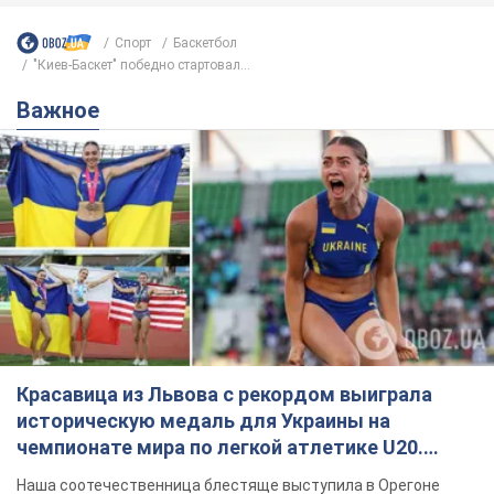
Красавица из Львова с рекордом выиграла
историческую медаль для Украины на
чемпионате мира по легкой атлетике U20.
Видео
Наша соотечественница блестяще выступила в Орегоне
8 часов назад
39,4 т.
Александру Пономареву – 53: что
известно о трех детях секс-
символа 90-х и как они выглядят
Несмотря на развитие карьеры, артист не
забывал о личном счастье