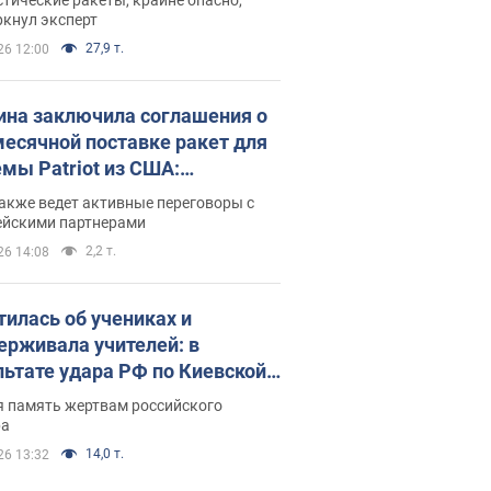
ркнул эксперт
27,9 т.
26 12:00
ина заключила соглашения о
есячной поставке ракет для
емы Patriot из США:
нский раскрыл подробности
акже ведет активные переговоры с
ейскими партнерами
2,2 т.
26 14:08
тилась об учениках и
ерживала учителей: в
льтате удара РФ по Киевской
сти погибли директор
я память жертвам российского
ского лицея, её муж и внук
ра
14,0 т.
26 13:32