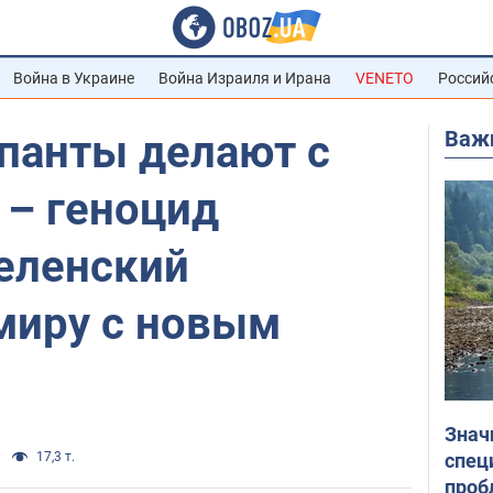
Война в Украине
Война Израиля и Ирана
VENETO
Россий
Важ
упанты делают с
 – геноцид
Зеленский
миру с новым
Знач
спец
17,3 т.
проб