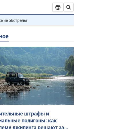
ские обстрелы
ное
ительные штрафы и
иальные полигоны: как
лему джипинга решают за