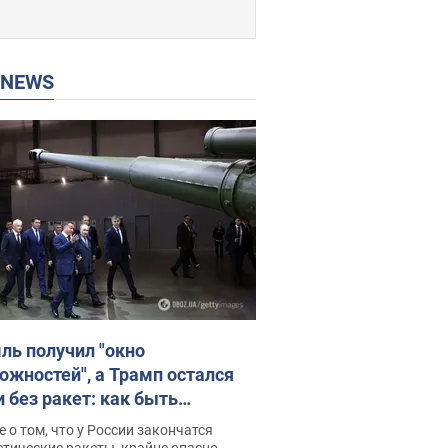
P NEWS
ль получил "окно
ожностей", а Трамп остался
и без ракет: как быть
ине? Интервью с Мельником
 о том, что у России закончатся
тические ракеты, крайне опасно,