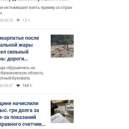
ицей
е не помешает взять пример со стран
ы
1,6 т.
26 05:10
икарпатье после
альной жары
ел сильный
нь: дороги
ратились в реки.
ода обрушилась на
о
-Франковскую область
ортный Буковель
14,6 т.
26 09:27
ине начислили
ыс. грн долга за
из-за показаний
правного счетчика: