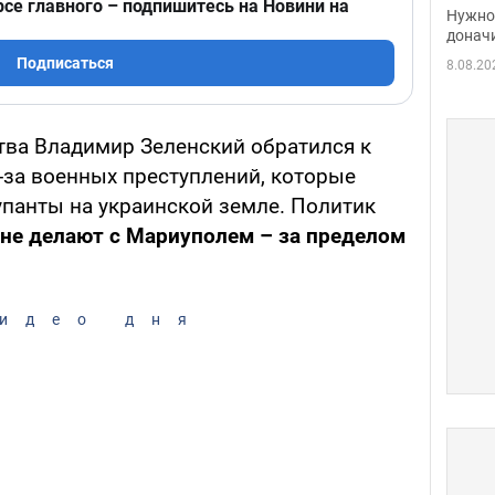
судь
рсе главного – подпишитесь на Новини на
Нужно 
неож
донач
Подписаться
8.08.20
ства Владимир Зеленский обратился к
-за военных преступлений, которые
панты на украинской земле. Политик
яне делают с Мариуполем – за пределом
идео дня