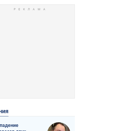
ения
падение