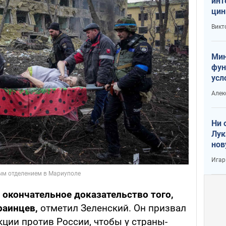
инт
цин
или
Викт
Тра
Мин
фун
усл
вое
Алек
Ни 
Лук
нов
Игар
 окончательное доказательство того,
раинцев,
отметил Зеленский. Он призвал
ции против России, чтобы у страны-