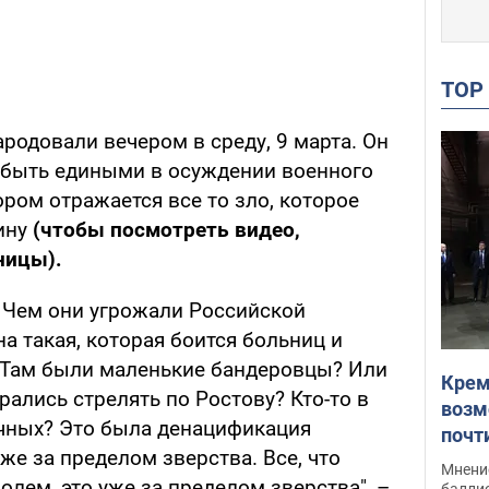
TO
родовали вечером в среду, 9 марта. Он
о быть едиными в осуждении военного
ором отражается все то зло, которое
ину
(чтобы посмотреть видео,
ницы).
. Чем они угрожали Российской
на такая, которая боится больниц и
 Там были маленькие бандеровцы? Или
Крем
лись стрелять по Ростову? Кто-то в
возм
чных? Это была денацификация
почт
е за пределом зверства. Все, что
Укра
Мнение
лем, это уже за пределом зверства", –
баллис