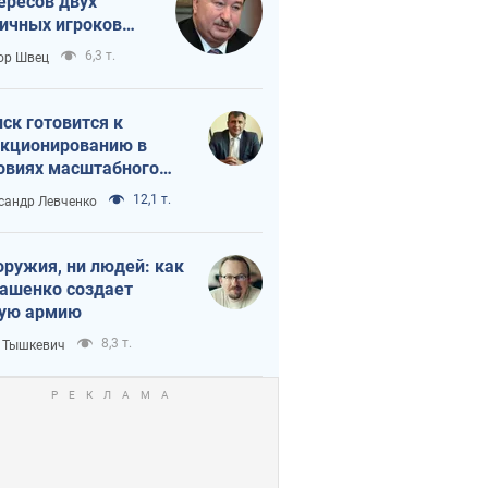
ересов двух
ичных игроков
 тайный план
6,3 т.
ор Швец
мпа и Путина?
ск готовится к
кционированию в
овиях масштабного
нного кризиса
12,1 т.
сандр Левченко
оружия, ни людей: как
ашенко создает
ую армию
8,3 т.
 Тышкевич