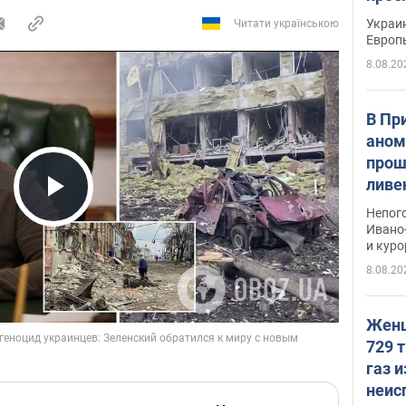
гран
Украин
Читати українською
Европ
8.08.20
В Пр
аном
прош
ливе
прев
Play Video
Непог
Виде
Ивано
и кур
8.08.20
Женщ
729 т
газ 
неис