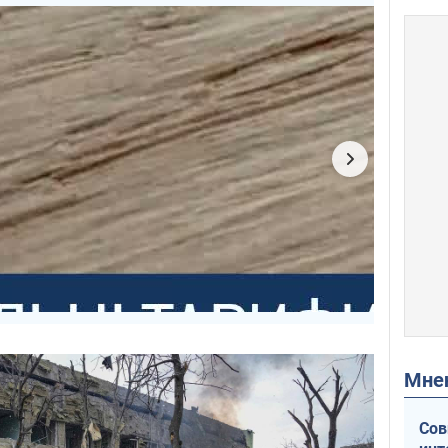
Мн
Сов