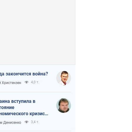
да закончится война?
4,0 т.
 Христензен
аина вступила в
тояние
номического кризиса.
ь ли свет в конце
3,4 т.
м Денисенко
неля?