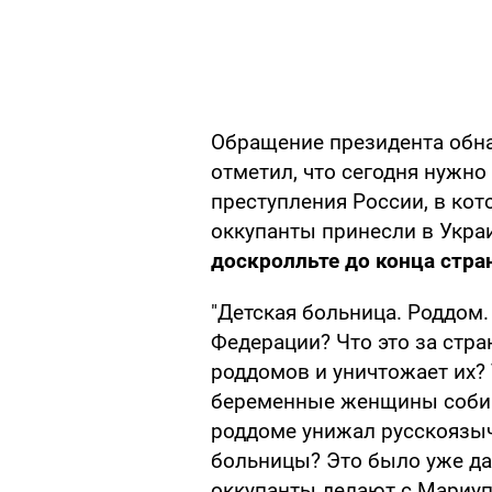
Обращение президента обна
отметил, что сегодня нужн
преступления России, в кот
оккупанты принесли в Укра
доскролльте до конца стра
"Детская больница. Роддом
Федерации? Что это за стра
роддомов и уничтожает их?
беременные женщины собира
роддоме унижал русскоязы
больницы? Это было уже даж
оккупанты делают с Мариупо