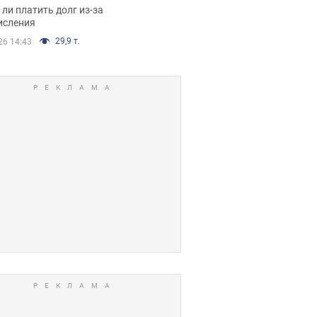
я вынес
ли платить долг из-за
иданное решение
исления
29,9 т.
26 14:43