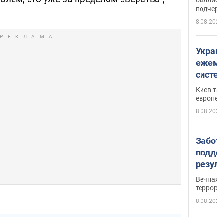
подче
8.08.20
Укра
ежем
сист
Зеле
Киев т
европ
8.08.20
Забо
подд
резу
обла
Вечна
киев
терро
8.08.20