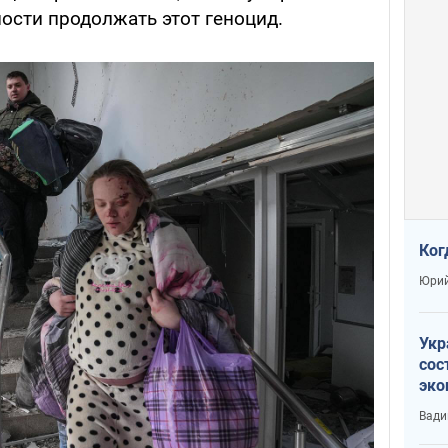
ости продолжать этот геноцид.
Ког
Юрий
Укр
сос
эко
Ест
Вади
тун