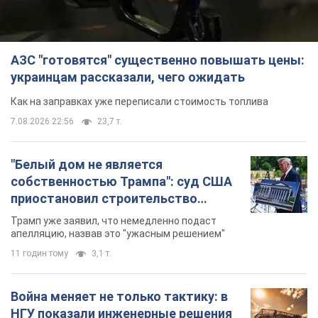
АЗС "готовятся" существенно повышать цены:
украинцам рассказали, чего ожидать
Как на заправках уже переписали стоимость топлива
7.08.2026 22:56
23,7 т.
"Белый дом не является
собственностью Трампа": суд США
приостановил строительство
бального зала стоимостью 400 млн
Трамп уже заявил, что немедленно подаст
долларов
апелляцию, назвав это "ужасным решением"
11 годин тому
3,1 т.
Война меняет не только тактику: в
НГУ показали инженерные решения