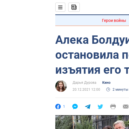
Герои войны
Алека Болду
остановила 
изъятия его 
Дарья Дурова
Кино
20.12.2021 12:00
2 минуты
1