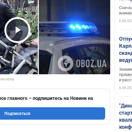
"агр
Сначал
внима
6.08.20
Play Video
Отпу
Карп
скан
вед
несп
Знаме
захе
пряму
и расс
6.08.20
рсе главного – подпишитесь на Новини на
"Дин
стар
Подписаться
квал
конф