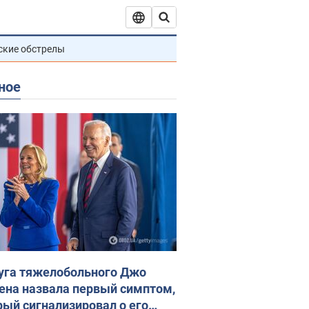
ские обстрелы
ное
уга тяжелобольного Джо
ена назвала первый симптом,
рый сигнализировал о его