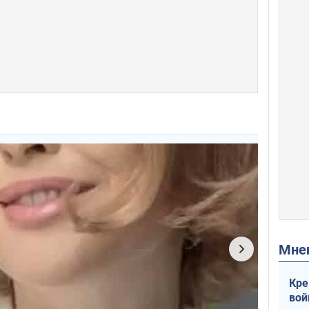
Мн
Кре
вой