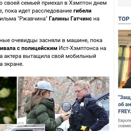
 со своей семьей приехал в Хэмптон днем
де, пока идет расследование
гибели
TO
ильма "Ржавчина"
Галины Гатчинс
на
йные очевидцы засняли в машине, пока
ривала с полицейским
Ист-Хэмптонса на
на актера вытащила свой мобильный
а экране.
"Защ
об а
FREY
подд
Европ
совме