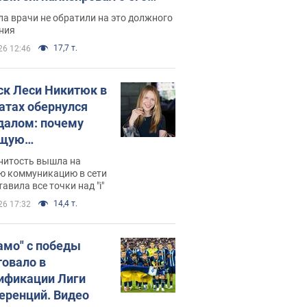
ессивном" раке
а врачи не обратили на это должного
ния
17,7 т.
26 12:46
ск Леси Никитюк в
атах обернулся
далом: почему
ущую
раведливо
нитость вышла на
йтили
ю коммуникацию в сети
тавила все точки над "i"
14,4 т.
26 17:32
амо" с победы
товало в
ификации Лиги
еренций. Видео