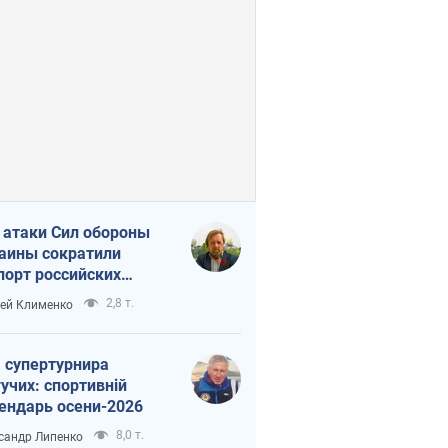
 атаки Сил обороны
аины сократили
порт российских
тепродуктов
2,8 т.
ей Клименко
 супертурнира
учих: спортивній
ендарь осени-2026
8,0 т.
сандр Липенко