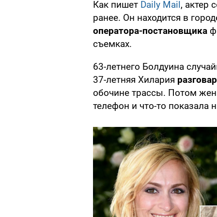
Как пишет
Daily Mail
, актер
ранее. Он находится в горо
оператора-постановщика
ф
съемках.
63-летнего Болдуина случа
37-летняя Хилария
разгова
обочине трассы. Потом же
телефон и что-то показала н