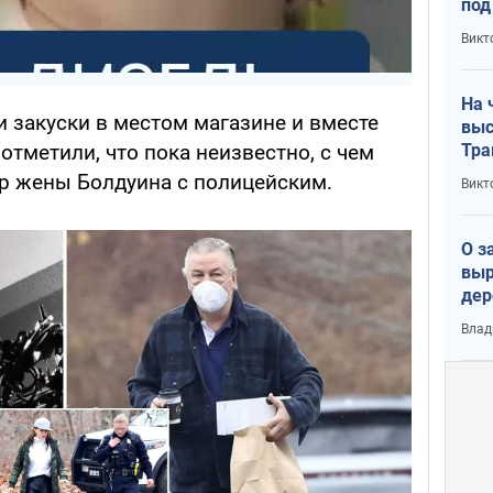
под
кри
Викт
лог
На 
и закуски в местом магазине и вместе
выс
отметили, что пока неизвестно, с чем
Тра
р жены Болдуина с полицейским.
Викт
О з
выр
дер
что
Влад
Тер