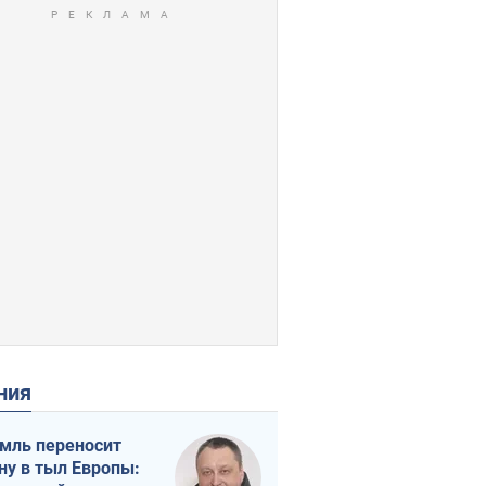
ения
мль переносит
ну в тыл Европы: