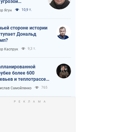
 угрозой
тическая
10,9 т.
ор Ягун
истика
чьей стороне истории
тупает Дональд
мп?
9,3 т.
ор Каспрук
апланированной
убке более 600
евьев и теплотрассе:
 происходит на
765
ислав Самойленко
емках в Киеве