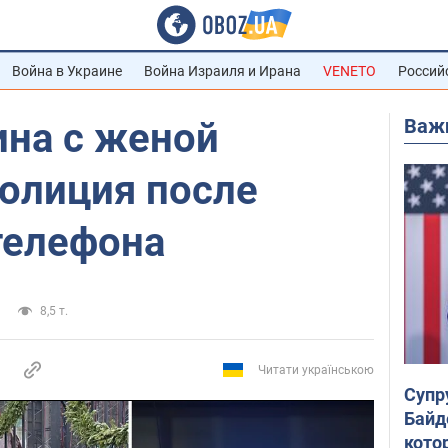
Война в Украине
Война Израиля и Ирана
VENETO
Россий
Важ
ина c женой
полиция после
телефона
8,5 т.
Читати українською
Супр
Байд
кото