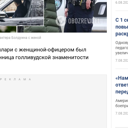
6.08.20
С 1 
повы
раск
Однов
педаг
Хилари с женщиной-офицером был
увелич
анница голливудской знаменитости
7.08.20
«Нам
отве
пере
Patri
Амери
боепр
7.08.20