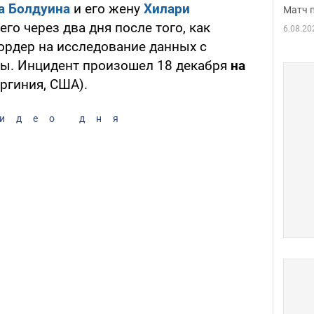
а Болдуина
и его жену
Хилари
Матч 
его через два дня после того, как
6.08.20
ордер на исследование данных с
ды. Инцидент произошел 18 декабря
на
ргиния, США).
идео дня