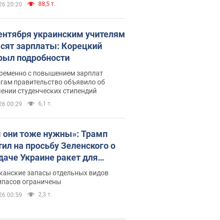
88,5 т.
26 20:20
сентября украинским учителям
сят зарплаты: Корецкий
рыл подробности
ременно с повышением зарплат
огам правительство объявило об
ении студенческих стипендий
6,1 т.
26 00:29
 они тоже нужны»: Трамп
тил на просьбу Зеленского о
даче Украине ракет для
ot
канские запасы отдельных видов
ипасов ограничены
2,3 т.
26 00:59