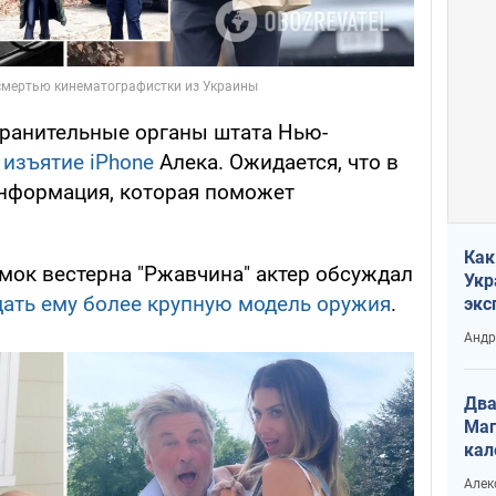
хранительные органы штата Нью-
 изъятие iPhone
Алека. Ожидается, что в
нформация, которая поможет
Как
емок вестерна "Ржавчина" актер обсуждал
Укр
ать ему более крупную модель оружия
.
экс
неф
Андр
Два
Маг
кал
Алек