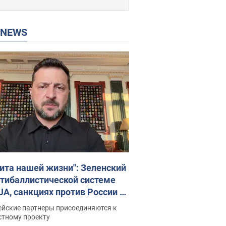
P NEWS
ита нашей жизни": Зеленский
нтибаллистической системе
JA, санкциях против России и
ержке аграриев. Видео
ейские партнеры присоединяются к
стному проекту