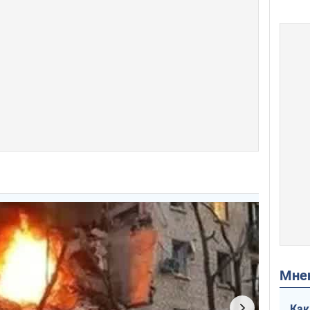
Мн
Как