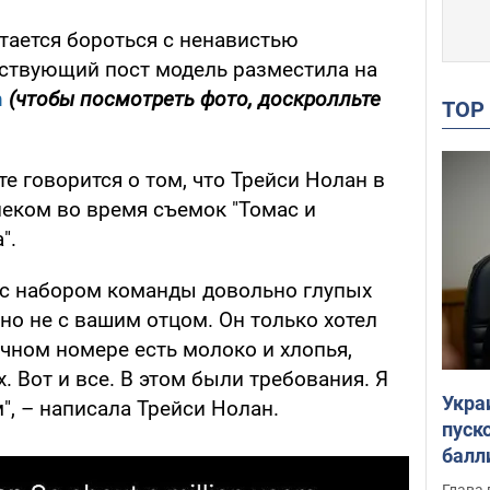
тается бороться с ненавистью
ствующий пост модель разместила на
m
(чтобы посмотреть фото, доскролльте
TO
 говорится о том, что Трейси Нолан в
леком во время съемок "Томас и
".
о с набором команды довольно глупых
но не с вашим отцом. Он только хотел
ичном номере есть молоко и хлопья,
х. Вот и все. В этом были требования. Я
Укра
", – написала Трейси Нолан.
пуск
балл
пров
Глава 