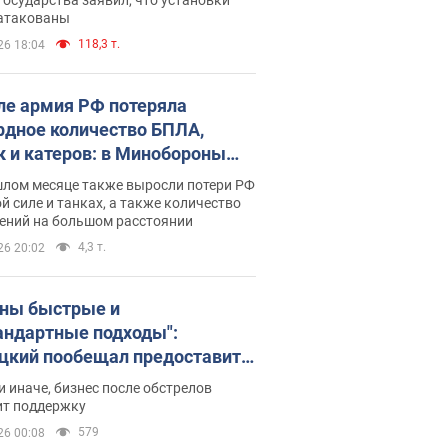
 атакованы
118,3 т.
26 18:04
ле армия РФ потеряла
рдное количество БПЛА,
к и катеров: в Минобороны
родовали статистику
шлом месяце также выросли потери РФ
й силе и танках, а также количество
ений на большом расстоянии
4,3 т.
26 20:02
ны быстрые и
андартные подходы":
цкий пообещал предоставить
есу приоритетный доступ к
и иначе, бизнес после обстрелов
щимся складским
ит поддержку
ещениям
579
26 00:08