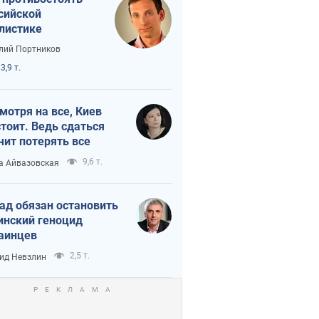
сийской
листике
лий Портников
3,9 т.
мотря на все, Киев
тоит. Ведь сдаться
чит потерять все
9,6 т.
а Айвазовская
ад обязан остановить
инский геноцид
аинцев
2,5 т.
ид Невзлин