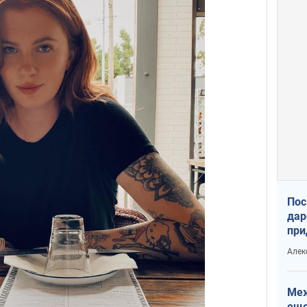
Пос
дар
при
Укр
Алек
Меж
еще