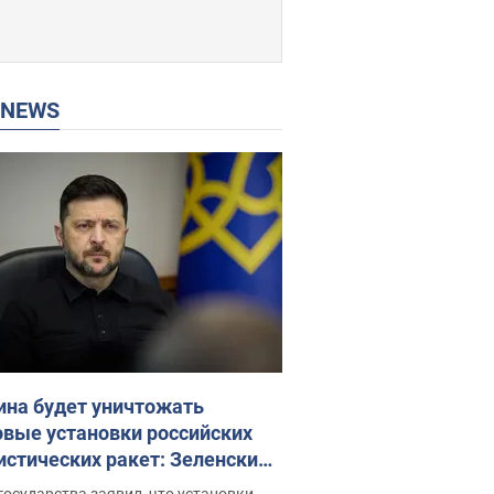
P NEWS
ина будет уничтожать
овые установки российских
истических ракет: Зеленский
ел заседание СНБО
государства заявил, что установки