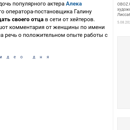
Аллы
 дочь популярного актера
Алека
OBOZ.U
сына
худож
го оператора-постановщика Галину
Лисса
Порт
ать своего отца
в сети от хейтеров.
деть
5.08.20
шот комментария от женщины по имени
ла речь о положительном опыте работы с
идео дня