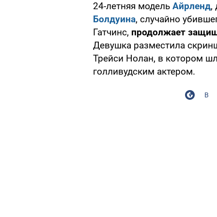
24-летняя модель
Айрленд
,
Болдуина
, случайно убивше
Гатчинс,
продолжает защищ
Девушка разместила скрин
Трейси Нолан, в котором ш
голливудским актером.
В