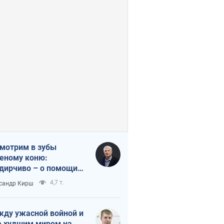
мотрим в зубы
еному коню:
дирчиво – о помощи
аине
4,7 т.
сандр Кирш
ду ужасной войной и
 худшим миром на