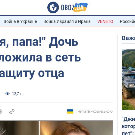
Война в Украине
Война Израиля и Ирана
VENETO
Россий
Важ
я, папа!" Дочь
ложила в сеть
ащиту отца
12,7 т.
Читати українською
"Джи
кото
лет":