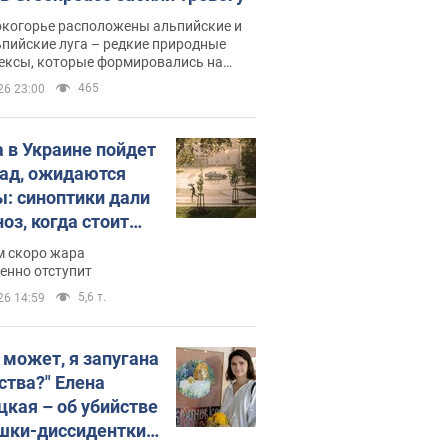
окогорье расположены альпийские и
пийские луга – редкие природные
ексы, которые формировались на
ении сотен лет
465
26 23:00
 в Украине пойдет
пад, ожидаются
ы: синоптики дали
оз, когда стоит
ать изменения
м скоро жара
ды
енно отступит
5,6 т.
26 14:59
, может, я запугана
ства?" Елена
цкая – об убийстве
шки-диссидентки