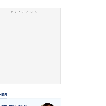
ения
 противостоять