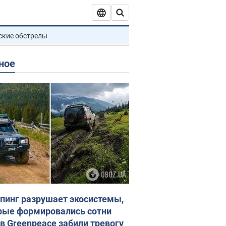
ские обстрелы
ное
пинг разрушает экосистемы,
рые формировались сотни
 в Greenpeace забили тревогу