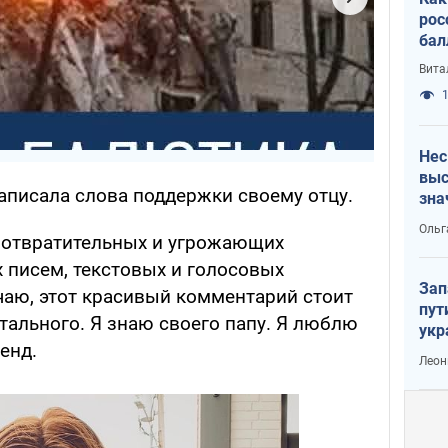
рос
бал
Вита
1
Нес
выс
аписала слова поддержки своему отцу.
зна
Ольг
 отвратительных и угрожающих
 писем, текстовых и голосовых
Зап
чаю, этот красивый комментарий стоит
пут
тального. Я знаю своего папу. Я люблю
укр
ленд.
Леон