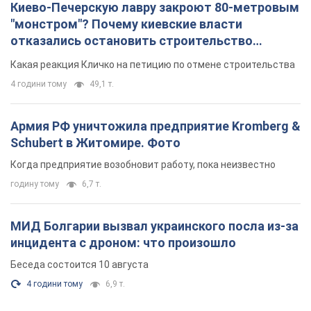
Киево-Печерскую лавру закроют 80-метровым
"монстром"? Почему киевские власти
отказались остановить строительство
небоскреба "московского верующего"
Какая реакция Кличко на петицию по отмене строительства
4 години тому
49,1 т.
Армия РФ уничтожила предприятие Kromberg &
Schubert в Житомире. Фото
Когда предприятие возобновит работу, пока неизвестно
годину тому
6,7 т.
МИД Болгарии вызвал украинского посла из-за
инцидента с дроном: что произошло
Беседа состоится 10 августа
4 години тому
6,9 т.