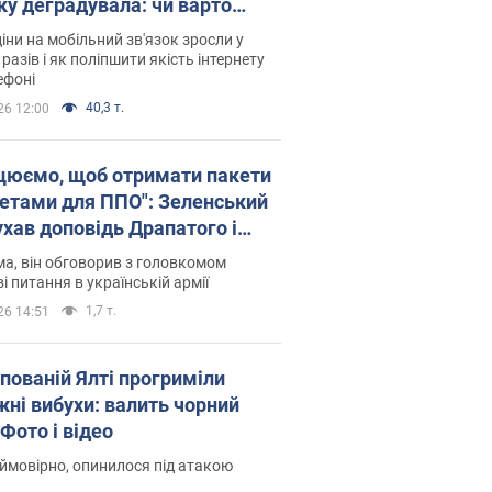
ку деградувала: чи варто
житись на ціни
іни на мобільний зв'язок зросли у
 разів і як поліпшити якість інтернету
ефоні
40,3 т.
26 12:00
цюємо, щоб отримати пакети
кетами для ППО": Зеленський
ухав доповідь Драпатого і
сував нові кроки
а, він обговорив з головкомом
і питання в українській армії
1,7 т.
26 14:51
упованій Ялті прогриміли
жні вибухи: валить чорний
Фото і відео
 ймовірно, опинилося під атакою