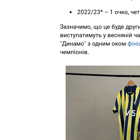
2022/23* – 1 очко, че
Зазначимо, що це буде други
виступатимуть у весняній ча
"Динамо" з одним оком
фіні
чемпіонів.