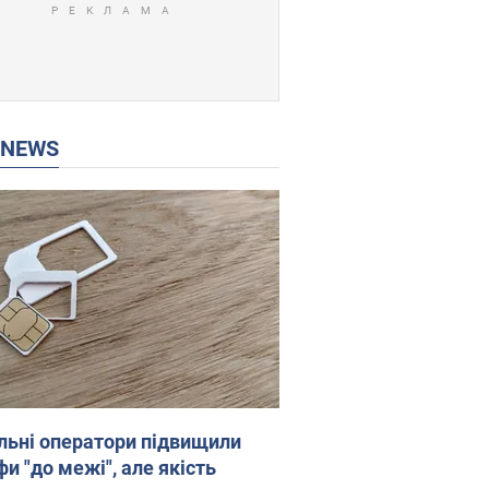
P NEWS
льні оператори підвищили
и "до межі", але якість