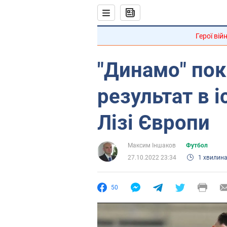
Герої вій
"Динамо" пок
результат в і
Лізі Європи
Максим Іншаков
Футбол
27.10.2022 23:34
1 хвилин
50