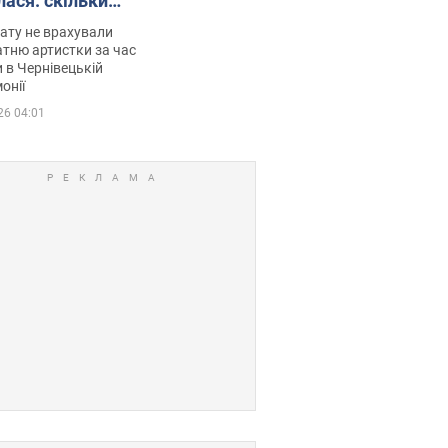
лася: скільки
мувала співачка
ату не врахували
тню артистки за час
 в Чернівецькій
онії
26 04:01