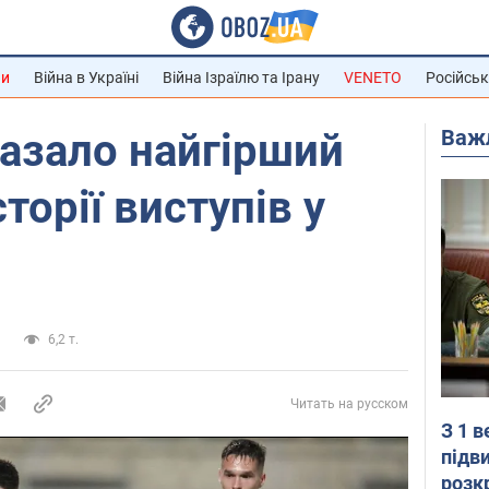
ни
Війна в Україні
Війна Ізраїлю та Ірану
VENETO
Російськ
Важ
азало найгірший
сторії виступів у
а
6,2 т.
Читать на русском
З 1 
підв
розк