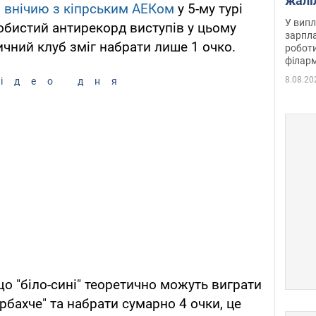
жалі
 внічию з кіпрським АЕКом
у 5-му турі
отри
У випл
обистий антирекорд виступів у цьому
зарпла
личний клуб зміг набрати лише 1 очко.
роботи
філарм
8.08.20
ідео дня
що "біло-сині" теоретично можуть виграти
ербахче" та набрати сумарно 4 очки, це