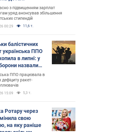
асно з підвищенням зарплат
гам уряд анонсував збільшення
тських стипендій
11,6 т.
26 00:29
ьки балістичних
т українська ППО
опила в липні: у
борони назвали
у
нська ППО працювала в
 дефіциту ракет-
оплювачів
5,3 т.
26 15:09
ка Ротару через
змінила свою
ю, на яку раніше