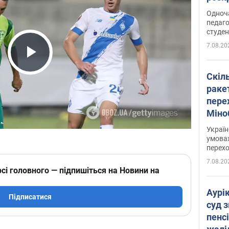
Одноч
педаго
студен
7.08.20
Play Video
Скіл
раке
перех
Міно
цифр
Украї
умовах
перех
7.08.20
сі головного — підпишіться на Новини на
Аурі
Підписатися
суд 
пенсі