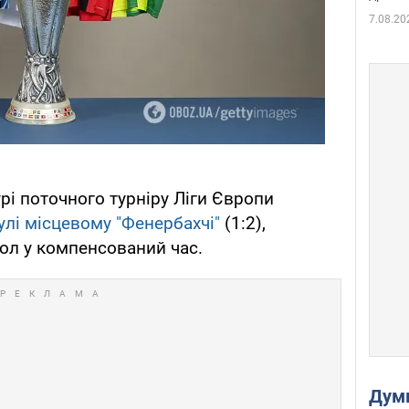
7.08.20
рі поточного турніру Ліги Європи
улі місцевому "Фенербахчі"
(1:2),
ол у компенсований час.
Дум