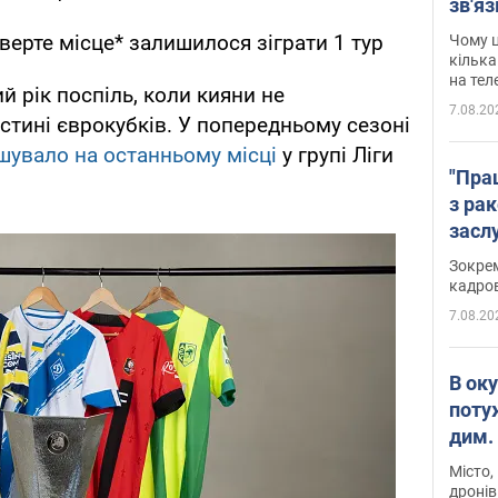
зв'яз
скар
тверте місце* залишилося зіграти 1 тур
Чому ц
кілька
на тел
й рік поспіль, коли кияни не
7.08.20
стині єврокубків. У попередньому сезоні
шувало на останньому місці
у групі Ліги
"Пра
з ра
засл
анон
Зокрем
кадров
7.08.20
В ок
поту
дим. 
Місто,
дронів