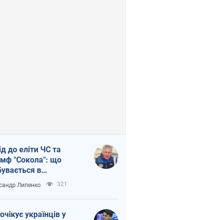
ід до еліти ЧС та
умф "Сокола": що
бувається в
аїнському хокеї
321
сандр Липенко
очікує українців у