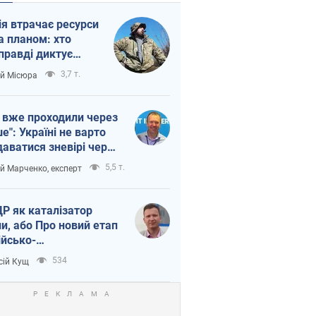
ія втрачає ресурси
а планом: хто
правді диктує
п війни
3,7 т.
ій Місюра
 вже проходили через
ше": Україні не варто
даватися зневірі через
етний терор
5,5 т.
ій Марченко, експерт
Р як каталізатор
ни, або Про новий етап
ійсько-
нічнокорейського
534
сій Кущ
зу