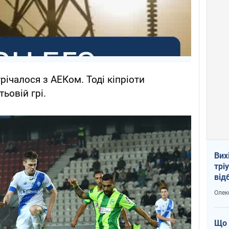
річалося з АЕКом. Тоді кіпріоти
ьовій грі.
Вих
трі
від
укр
Олек
Що 