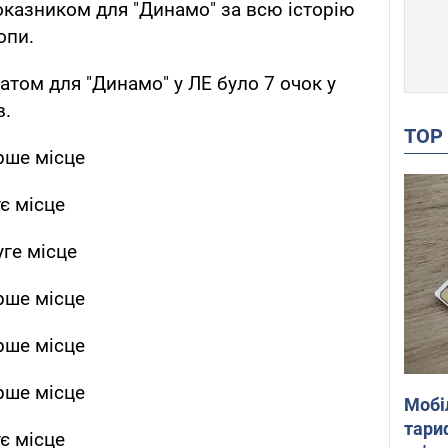
оказником для "Динамо" за всю історію
опи.
атом для "Динамо" у ЛЕ було 7 очок у
в.
TO
рше місце
тє місце
уге місце
рше місце
рше місце
рше місце
Мобі
тариф
тє місце