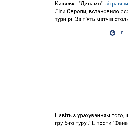
Київське "Динамо",
зігравши
Ліги Європи, встановило ос
турнірі. За п'ять матчів сто
В
Навіть з урахуванням того, 
гру 6-го туру ЛЕ проти "Фен