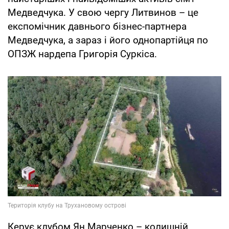
Медведчука. У свою чергу Литвинов – це
експомічник давнього бізнес-партнера
Медведчука, а зараз і його однопартійця по
ОПЗЖ нардепа Григорія Суркіса.
Керує клубом Ян Марченко – колишній