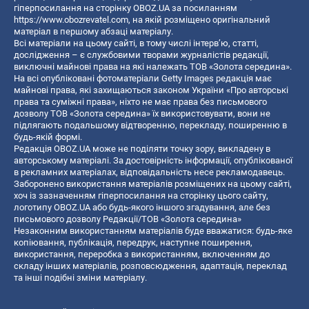
гіперпосилання на сторінку OBOZ.UA за посиланням
https://www.obozrevatel.com
, на якій розміщено оригінальний
матеріал в першому абзаці матеріалу.
Всі матеріали на цьому сайті, в тому числі інтерв’ю, статті,
дослідження – є службовими творами журналістів редакції,
виключні майнові права на які належать ТОВ «Золота середина».
На всі опубліковані фотоматеріали Getty Images редакція має
майнові права, які захищаються законом України «Про авторські
права та суміжні права», ніхто не має права без письмового
дозволу ТОВ «Золота середина» їх використовувати, вони не
підлягають подальшому відтворенню, перекладу, поширенню в
будь-якій формі.
Редакція OBOZ.UA може не поділяти точку зору, викладену в
авторському матеріалі. За достовірність інформації, опублікованої
в рекламних матеріалах, відповідальність несе рекламодавець.
Заборонено використання матеріалів розміщених на цьому сайті,
хоч із зазначенням гіперпосилання на сторінку цього сайту,
логотипу OBOZ.UA або будь-якого іншого згадування, але без
письмового дозволу Редакції/ТОВ «Золота середина»
Незаконним використанням матеріалів буде вважатися: будь-яке
копiювання, публiкацiя, передрук, наступне поширення,
використання, переробка з використанням, включенням до
складу інших матеріалів, розповсюдження, адаптація, переклад
та інші подібні зміни матеріалу.