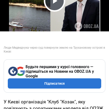
Play Video
Будьте першими у курсі головного —
підпишіться на Новини на OBOZ.UA у
Google
Підписатися
У Києві організація "Клуб "Козак", яку
пов'язують з соратниками нардепа від ОПЗЖ