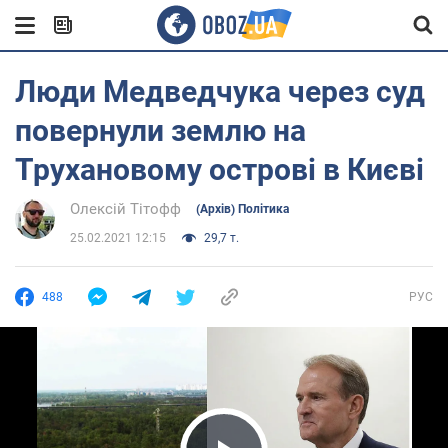
Люди Медведчука через суд
повернули землю на
Трухановому острові в Києві
Олексій Тітофф
(Архів) Політика
25.02.2021 12:15
29,7 т.
488
РУС