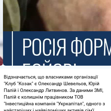
Відзначається, що власниками організації
"Клуб "Козак" є Олександр Шевельов, Юрій
Палій і Олександр Литвинов. За даними ЗМІ,
Палій є колишнім працівником ТОВ
"Інвестиційна компанія "Укркапітал", одного з
найстаріших і найвідоміших активів сім'ї