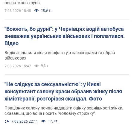
оперативна група
10,9 т.
7.08.2026 18:40
"Воюють, бо дурні": у Чернівцях водій автобуса
зневажив українських військових і поплатився.
Відео
Водія звільнили після конфлікту з пасажирами та образ
військових
9,3 т.
7.08.2026 15:47
"Не слідкує за сексуальністю": у Києві
консультант салону краси образив жінку після
хімієтерапії, розгорівся скандал. Фото
Працівник салону почав надавати оцінку зовнішності жінки,
сказавши, що вона носить "чоловічу стрижку"
17,0 т.
7.08.2026 22:11