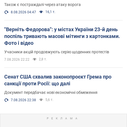
Також є постраждалі через атаку ворога
16,1 т.
8.08.2026 04:47
"Верніть Федорова": у містах України 23-й день
поспіль тривають масові мітинги з картонками.
Фото і відео
Учасники акцій продовжують серію щоденних протестів
2,8 т.
7.08.2026 22:22
Сенат США схвалив законопроєкт Грема про
санкції проти Росії: що далі
Документ передбачає нові економічні обмеження
5,6 т.
7.08.2026 22:38