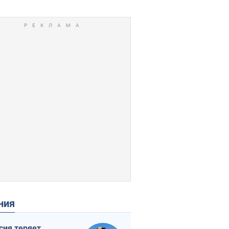
ения
сия теряет