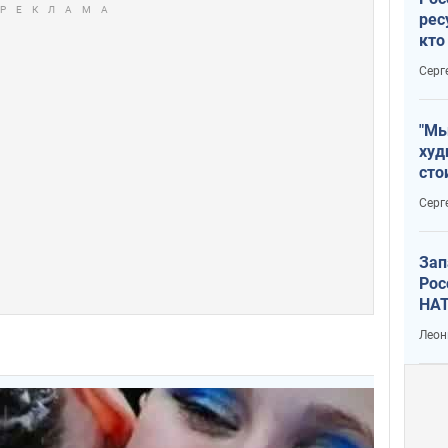
рес
кто
дик
Серг
"Мы
худ
сто
отч
Серг
рак
Зап
Рос
НАТ
Леон