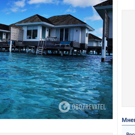
Мн
Рос