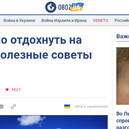
Война в Украине
Война Израиля и Ирана
VENETO
Россий
Важ
о отдохнуть на
полезные советы
94,2 т.
Читати українською
Во Л
спро
разг