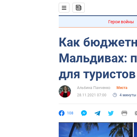
Герои войны
Как бюджетн
Мальдивах: 
для туристов
Альбина Панченко
Места
28.11.2021 07:00
4 минуты
108