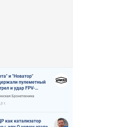
рта" и "Новатор"
ержали пулеметный
трел и удар FPV-
на, сохранив жизнь
инская Бронетехника
церу ВСУ
,0 т.
Р как катализатор
ны, или О новом этапе