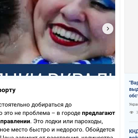
"Ва
выд
рорту
обс
дро
стоятельно добираться до
Укра
офи
 это не проблема – в городе
предлагают
3
аправлении
. Это лодки или пароходы,
ное место быстро и недорого. Обойдется
КНД
 Цена зависит от расстояния, количества
вой