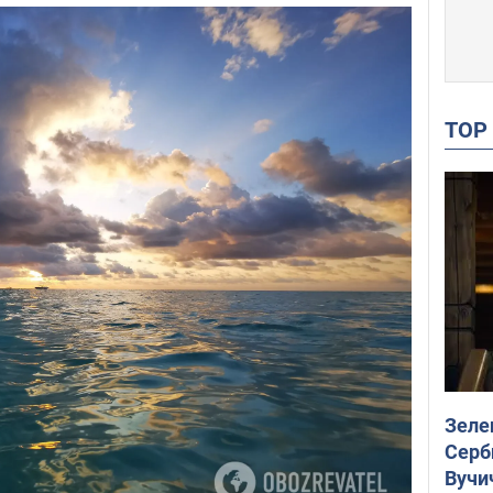
TO
Зеле
Серб
Вучи