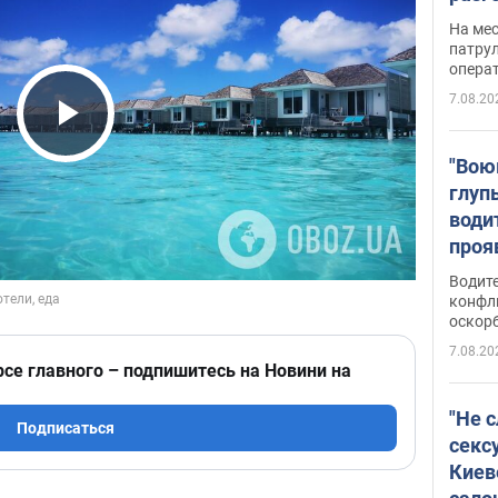
марш
На ме
адми
патрул
опера
Виде
7.08.20
Play Video
"Вою
глуп
води
проя
укра
Водите
попла
конфл
оскорб
Виде
7.08.20
рсе главного – подпишитесь на Новини на
"Не 
Подписаться
секс
Киев