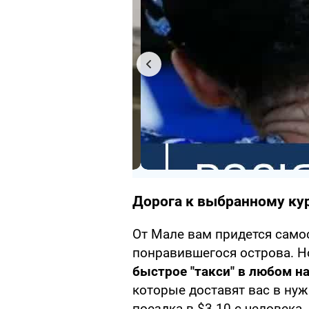
Дорога к выбранному ку
От Мале вам придется само
понравившегося острова. Но
быстрое "такси" в любом н
которые доставят вас в нуж
поездка в $3-10 с человека.