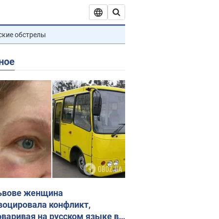
ские обстрелы
ное
ьвове женщина
воцировала конфликт,
оваривая на русском языке в