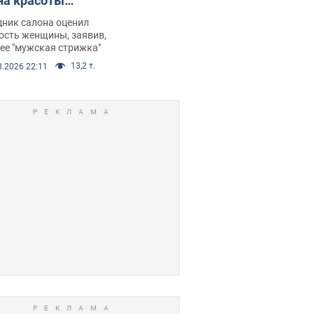
на красоты
рбил женщину
дник салона оценил
е химиотерапии,
ость женщины, заявив,
нее "мужская стрижка"
орелся скандал.
13,2 т.
8.2026 22:11