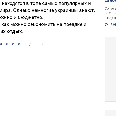
сало
 находятся в топе самых популярных и
оско
Сотру
мира. Однако немногие украинцы знают,
посл
внешн
 можно и бюджетно.
что у 
разг
как можно сэкономить на поездке и
Фото
7.0
ких отдых
.
идео дня