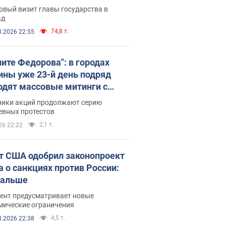
рвый визит главы государства в
ад
74,8 т.
8.2026 22:55
ните Федорова": в городах
ины уже 23-й день подряд
одят массовые митинги с
атами. Фото и видео
ники акций продолжают серию
евных протестов
2,1 т.
26 22:22
т США одобрил законопроект
а о санкциях против России:
дальше
ент предусматривает новые
мические ограничения
4,5 т.
8.2026 22:38