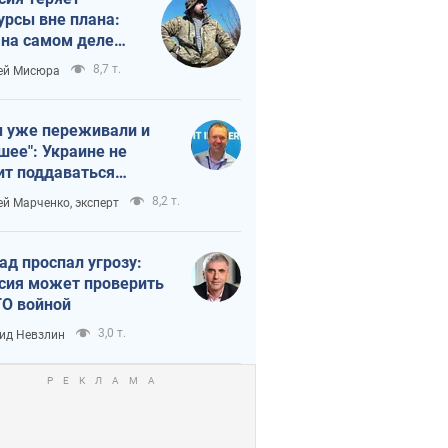
урсы вне плана:
 на самом деле
тует темп войны
8,7 т.
ей Мисюра
 уже переживали и
шее": Украине не
ит поддаваться
аянию из-за
8,2 т.
ей Марченко, эксперт
етного террора
ад проспал угрозу:
сия может проверить
О войной
3,0 т.
ид Невзлин