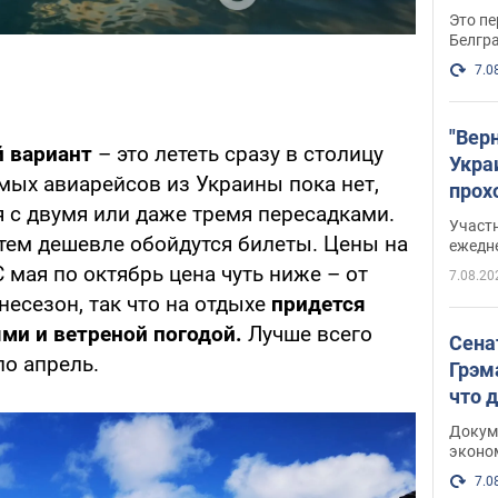
Это пе
Белгр
7.0
"Вер
 вариант
– это лететь сразу в столицу
Укра
мых авиарейсов из Украины пока нет,
прох
я с двумя или даже тремя пересадками.
плак
Участ
 тем дешевле обойдутся билеты. Цены на
ежедн
 С мая по октябрь цена чуть ниже – от
7.08.20
несезон, так что на отдыхе
придется
ми и ветреной погодой.
Лучше всего
Сена
по апрель.
Грэм
что 
Докум
эконо
7.0