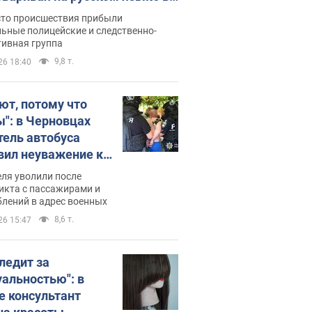
рутке: полиция составила
сто происшествия прибыли
нистративный протокол.
ьные полицейские и следственно-
тивная группа
о
9,8 т.
26 18:40
ют, потому что
ы": в Черновцах
тель автобуса
вил неуважение к
инским военным и
ля уволили после
тился за это.
икта с пассажирами и
лений в адрес военных
о
8,6 т.
26 15:47
следит за
уальностью": в
е консультант