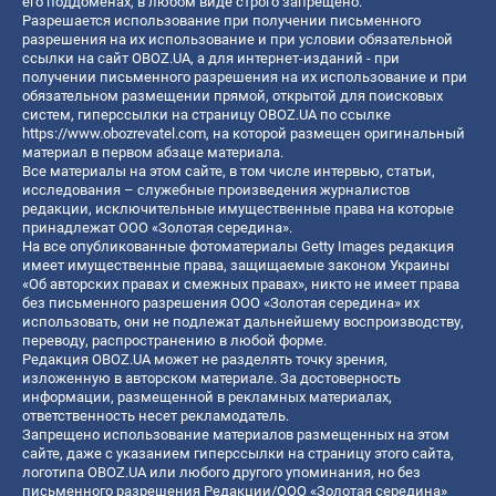
его поддоменах, в любом виде строго запрещено.
Разрешается использование при получении письменного
разрешения на их использование и при условии обязательной
ссылки на сайт OBOZ.UA, а для интернет-изданий - при
получении письменного разрешения на их использование и при
обязательном размещении прямой, открытой для поисковых
систем, гиперссылки на страницу OBOZ.UA по ссылке
https://www.obozrevatel.com
, на которой размещен оригинальный
материал в первом абзаце материала.
Все материалы на этом сайте, в том числе интервью, статьи,
исследования – служебные произведения журналистов
редакции, исключительные имущественные права на которые
принадлежат ООО «Золотая середина».
На все опубликованные фотоматериалы Getty Images редакция
имеет имущественные права, защищаемые законом Украины
«Об авторских правах и смежных правах», никто не имеет права
без письменного разрешения ООО «Золотая середина» их
использовать, они не подлежат дальнейшему воспроизводству,
переводу, распространению в любой форме.
Редакция OBOZ.UA может не разделять точку зрения,
изложенную в авторском материале. За достоверность
информации, размещенной в рекламных материалах,
ответственность несет рекламодатель.
Запрещено использование материалов размещенных на этом
сайте, даже с указанием гиперссылки на страницу этого сайта,
логотипа OBOZ.UA или любого другого упоминания, но без
письменного разрешения Редакции/ООО «Золотая середина»