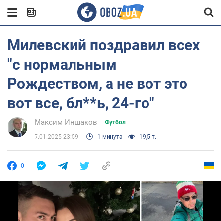
Милевский поздравил всех
"с нормальным
Рождеством, а не вот это
вот все, бл**ь, 24-го"
Максим Иншаков
Футбол
7.01.2025 23:59
1 минута
19,5 т.
0