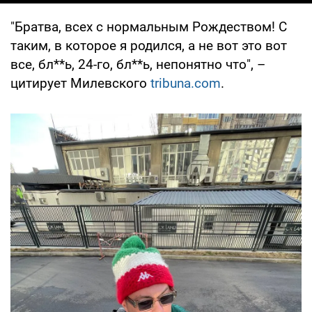
"Братва, всех с нормальным Рождеством! С
таким, в которое я родился, а не вот это вот
все, бл**ь, 24-го, бл**ь, непонятно что", –
цитирует Милевского
tribuna.com
.