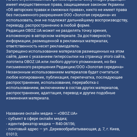
имеет имущественные права, защищаемые законом Украины
«Об авторских правах и смежных правах», никто не имеет права
без письменного разрешения ООО «Золотая середина» их
использовать, они не подлежат дальнейшему воспроизводству,
переводу, распространению в любой форме.
Редакция OBOZ.UA может не разделять точку зрения,
изложенную в авторском материале. За достоверность
информации, размещенной в рекламных материалах,
ответственность несет рекламодатель.
Запрещено использование материалов размещенных на этом
сайте, даже с указанием гиперссылки на страницу этого сайта,
логотипа OBOZ.UA или любого другого упоминания, но без
письменного разрешения Редакции/ООО «Золотая середина»
Незаконным использованием материалов будет считаться:
любое копирование, публикация, перепечатка, последующее
распространение, использование, переработка с
использованием, включением в состав других материалов,
распространение, адаптация, перевод и другие подобные
изменения материала.
Название онлайн медиа — «OBOZ.UA»
- субъект в сфере онлайн медиа;
- идентификатор медиа — R40-06156;
- почтовый адрес — ул. Деревообрабатывающая, д. 7, г. Киев,
01013;