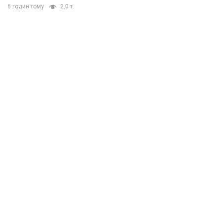
6 годин тому
2,0 т.