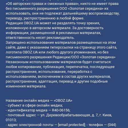
«Об авторских правах и смежных правах», никто не имеет права
без письменного разрешения ООО «Золотая середина» их
использовать, они не подлежат дальнейшему воспроизводству,
переводу, распространению в любой форме.
Редакция OBOZ.UA может не разделять точку зрения,
изложенную в авторском материале. За достоверность
информации, размещенной в рекламных материалах,
ответственность несет рекламодатель.
Запрещено использование материалов размещенных на этом
сайте, даже с указанием гиперссылки на страницу этого сайта,
логотипа OBOZ.UA или любого другого упоминания, но без
письменного разрешения Редакции/ООО «Золотая середина»
Незаконным использованием материалов будет считаться:
любое копирование, публикация, перепечатка, последующее
распространение, использование, переработка с
использованием, включением в состав других материалов,
распространение, адаптация, перевод и другие подобные
изменения материала.
Название онлайн медиа — «OBOZ.UA»
- субъект в сфере онлайн медиа;
- идентификатор медиа — R40-06156;
- почтовый адрес — ул. Деревообрабатывающая, д. 7, г. Киев,
01013;
- адрес электронной почты —
[email protected]
; - телефон — (044)