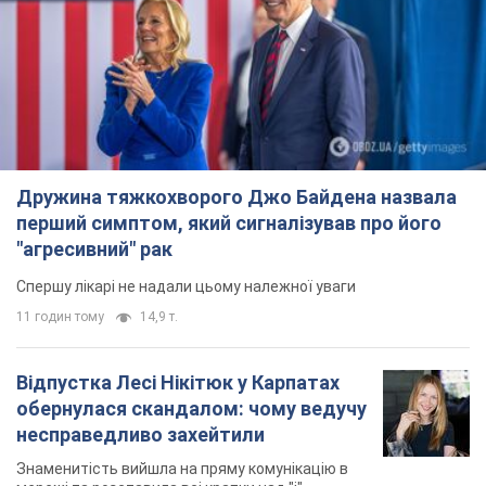
Дружина тяжкохворого Джо Байдена назвала
перший симптом, який сигналізував про його
"агресивний" рак
Спершу лікарі не надали цьому належної уваги
11 годин тому
14,9 т.
Відпустка Лесі Нікітюк у Карпатах
обернулася скандалом: чому ведучу
несправедливо захейтили
Знаменитість вийшла на пряму комунікацію в