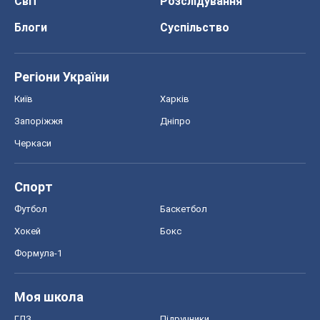
Світ
Розслідування
Блоги
Суспільство
Регіони України
Київ
Харків
Запоріжжя
Дніпро
Черкаси
Спорт
Футбол
Баскетбол
Хокей
Бокс
Формула-1
Моя школа
ГДЗ
Підручники