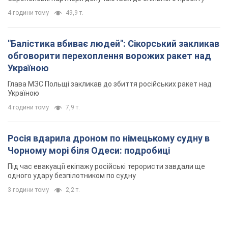
4 години тому
49,9 т.
"Балістика вбиває людей": Сікорський закликав
обговорити перехоплення ворожих ракет над
Україною
Глава МЗС Польщі закликав до збиття російських ракет над
Україною
4 години тому
7,9 т.
Росія вдарила дроном по німецькому судну в
Чорному морі біля Одеси: подробиці
Під час евакуації екіпажу російські терористи завдали ще
одного удару безпілотником по судну
3 години тому
2,2 т.