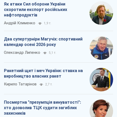
Як атаки Сил оборони України
скоротили експорт російських
нафтопродуктів
Андрій Клименко
1,9 т.
Два супертурніри Магучіх: спортивний
календар осені 2026 року
Олександр Липенко
5,1 т.
Ракетний щит і меч України: ставка на
виробництво власних ракет
Кирило Татарінов
2,7 т.
Посмертна "презумпція винуватості":
хто дозволив ТЦК судити загиблих
захисників