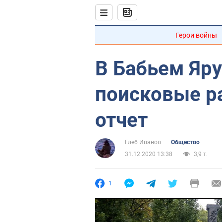
Герои войны
В Бабьем Яру
поисковые р
отчет
Глеб Иванов
Общество
31.12.2020 13:38
3,9 т.
1