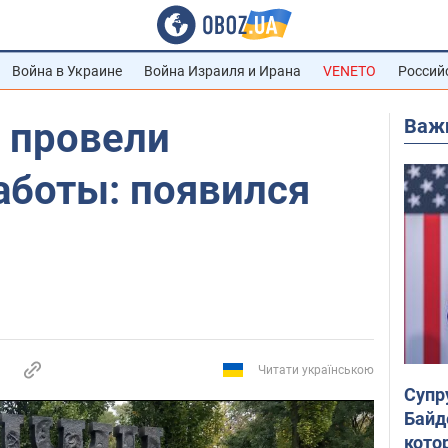
Война в Украине
Война Израиля и Ирана
VENETO
Россий
Важ
 провели
аботы: появился
Читати українською
Супр
Байд
кото