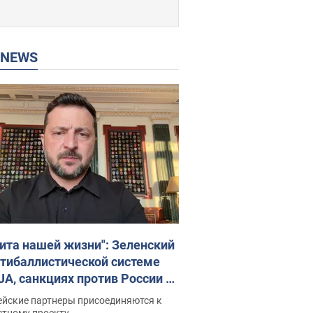
P NEWS
ита нашей жизни": Зеленский
нтибаллистической системе
JA, санкциях против России и
ержке аграриев. Видео
ейские партнеры присоединяются к
стному проекту