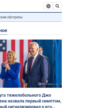
ские обстрелы
ное
уга тяжелобольного Джо
ена назвала первый симптом,
рый сигнализировал о его