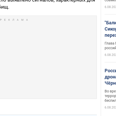
бищ.
6.08.20
"Бал
Сико
пере
Укра
Глава
росси
6.08.20
Росс
дрон
Чёрн
подр
Во вр
террор
беспи
6.08.20