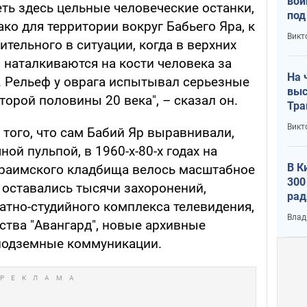
вой
ть здесь цельные человеческие останки,
под
ако для территории вокруг Бабьего Яра, к
кри
Викт
ительного в ситуации, когда в верхних
лог
 наталкиваются на кости человека за
На 
 Рельеф у оврага испытывал серьезные
выс
орой половины 20 века", – сказал он.
Тра
Викт
 того, что сам Бабий Яр выравнивали,
ой пульпой, в 1960-х-80-х годах на
В К
араимского кладбища велось масштабное
300
е оставались тысячи захоронений,
рад
атно-студийного комплекса телевидения,
воп
Влад
тва "Авангард", новые архивные
подземные коммуникации.