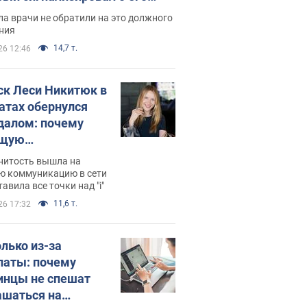
ессивном" раке
а врачи не обратили на это должного
ния
14,7 т.
26 12:46
ск Леси Никитюк в
атах обернулся
далом: почему
ущую
раведливо
нитость вышла на
йтили
ю коммуникацию в сети
тавила все точки над "i"
11,6 т.
26 17:32
олько из-за
латы: почему
инцы не спешат
ашаться на