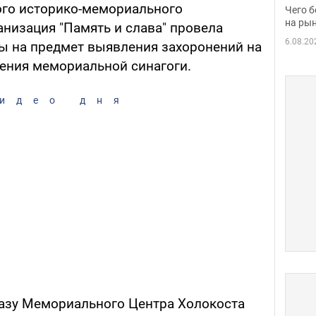
вака
ого историко-мемориального
Чего б
на рын
ганизация "Память и слава" провела
6.08.20
ы на предмет выявления захоронений на
ения мемориальной синагоги.
идео дня
азу Мемориального Центра Холокоста