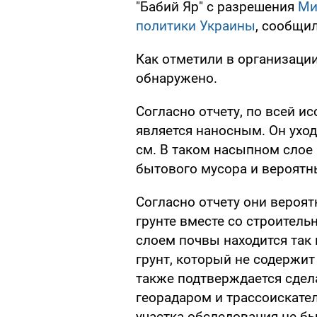
"Бабий Яр" с разрешения
Ми
политики Украины
, сообщи
Как отметили в организации
обнаружено.
Согласно отчету, по всей и
является наносным. Он уходи
см. В таком насыпном сло
бытового мусора и вероятн
Согласно отчету они вероя
грунте вместе со строител
слоем почвы находится так
грунт, который не содержит
также подтверждается сде
георадаром и трассоискател
участка обследования не б