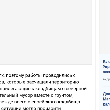
Как
Укр
экс
ях, поэтому работы проводились с
неф
Андр
ов, которые расчищали территорию
, прилегающие к кладбищам с северной
Два
тельный мусор вместе с грунтом,
Маг
режде всего с еврейского кладбища.
кал
й ситуации могло произойти