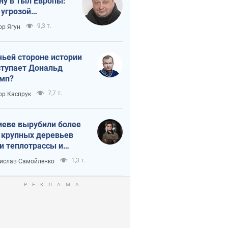
ну в тыл Европы:
 угрозой
тическая
9,3 т.
ор Ягун
истика
чьей стороне истории
тупает Дональд
мп?
7,7 т.
ор Каспрук
иеве вырубили более
 крупных деревьев
и теплотрассы и
реки Генплану
1,3 т.
ислав Самойленко