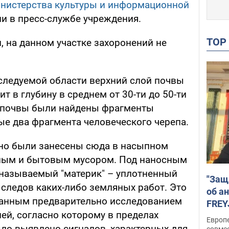
нистерства культуры и информационной
ли в пресс-службе учреждения.
TO
, на данном участке захоронений не
сследуемой области верхний слой почвы
т в глубину в среднем от 30-ти до 50-ти
е почвы были найдены фрагменты
ые два фрагмента человеческого черепа.
тно были занесены сюда в насыпном
ьным и бытовым мусором. Под наносным
 называемый "материк" – уплотненный
"Защ
 следов каких-либо земляных работ. Это
об а
ланным предварительно исследованием
FREY
ей, согласно которому в пределах
подд
Европ
ыло выявлено сигналов, характерных для
совме