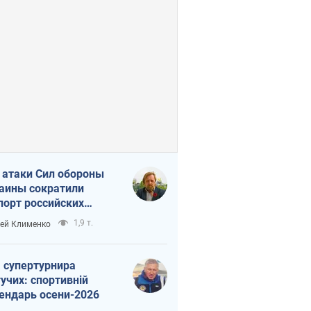
 атаки Сил обороны
аины сократили
порт российских
тепродуктов
1,9 т.
ей Клименко
 супертурнира
учих: спортивній
ендарь осени-2026