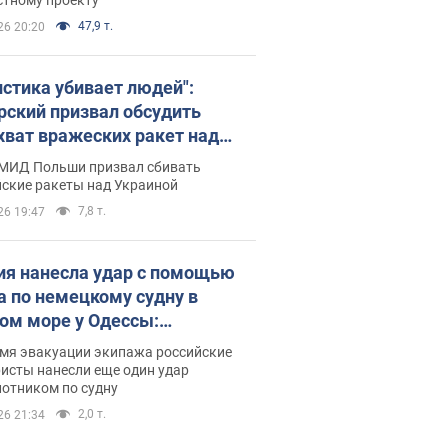
47,9 т.
26 20:20
истика убивает людей":
рский призвал обсудить
хват вражеских ракет над
иной
 МИД Польши призвал сбивать
йские ракеты над Украиной
7,8 т.
26 19:47
ия нанесла удар с помощью
а по немецкому судну в
ом море у Одессы:
обности
емя эвакуации экипажа российские
исты нанесли еще один удар
лотником по судну
2,0 т.
26 21:34