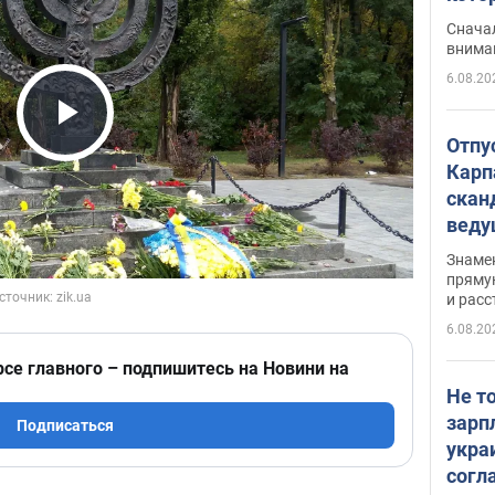
"агр
Сначал
внима
6.08.20
Play Video
Отпу
Карп
скан
вед
несп
Знаме
захе
пряму
и расс
6.08.20
рсе главного – подпишитесь на Новини на
Не т
зарп
Подписаться
укра
согл