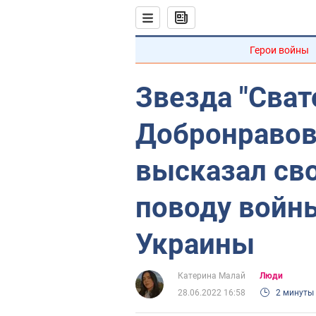
Герои войны
Звезда "Сват
Добронравов
высказал св
поводу войн
Украины
Катерина Малай
Люди
28.06.2022 16:58
2 минуты