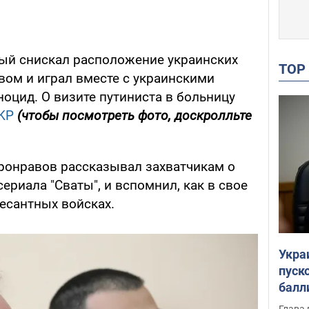
рый снискал расположение украинских
TO
вом и играл вместе с украинскими
ноцид. О визите путиниста в больницу
KP
(чтобы посмотреть фото, доскролльте
ронравов рассказывал захватчикам о
ериала "Сваты", и вспомнил, как в свое
есантных войсках.
Укра
пуск
балл
пров
Глава 