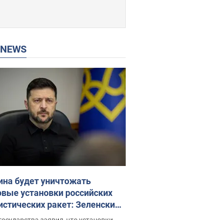
P NEWS
ина будет уничтожать
овые установки российских
истических ракет: Зеленский
ел заседание СНБО
государства заявил, что установки