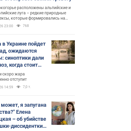
окогорье расположены альпийские и
пийские луга – редкие природные
ексы, которые формировались на
ении сотен лет
768
26 23:00
 в Украине пойдет
пад, ожидаются
ы: синоптики дали
оз, когда стоит
ать изменения
м скоро жара
ды
енно отступит
7,0 т.
26 14:59
, может, я запугана
ства?" Елена
цкая – об убийстве
шки-диссидентки