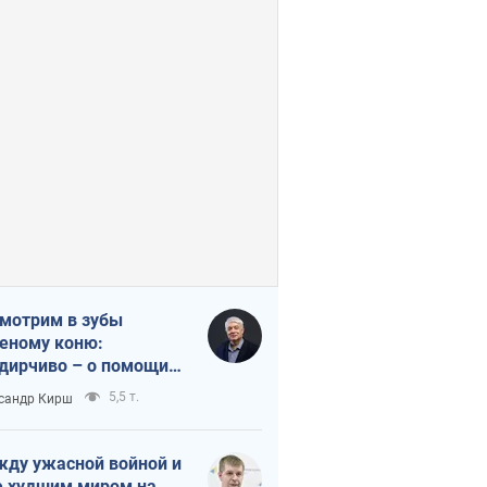
мотрим в зубы
еному коню:
дирчиво – о помощи
аине
5,5 т.
сандр Кирш
ду ужасной войной и
 худшим миром на