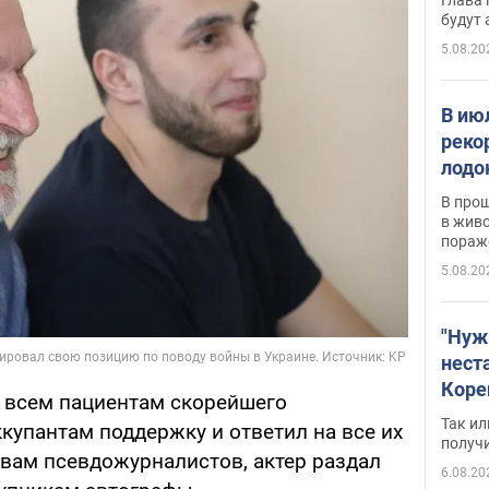
будут
5.08.20
В ию
реко
лодо
обна
В про
в живо
пораж
5.08.20
"Нуж
нест
Коре
 всем пациентам скорейшего
бизн
Так ил
купантам поддержку и ответил на все их
имею
получ
овам псевдожурналистов, актер раздал
пом
6.08.20