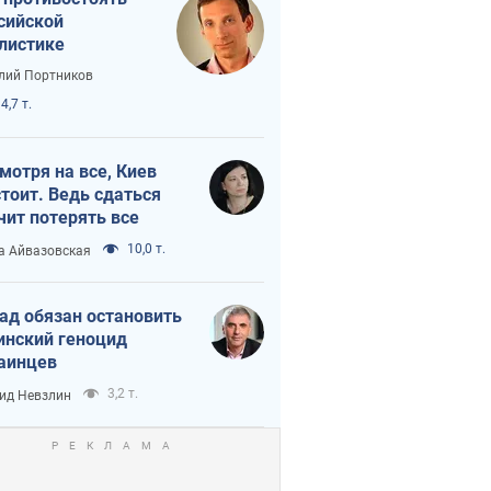
сийской
листике
лий Портников
4,7 т.
мотря на все, Киев
тоит. Ведь сдаться
чит потерять все
10,0 т.
а Айвазовская
ад обязан остановить
инский геноцид
аинцев
3,2 т.
ид Невзлин