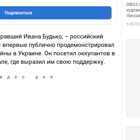
Аллы
OBOZ.U
сына
худож
Подписаться
Лисса
Порт
деть
5.08.20
гравший Ивана Будько, – российский
– впервые публично продемонстрировал
йны в Украине. Он посетил оккупантов в
ле, где выразил им свою поддержку.
идео дня