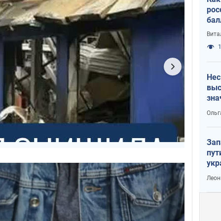
рос
бал
Вита
1
Нес
выс
зна
Ольг
Зап
пут
укр
Леон