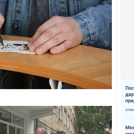
Пос
дар
при
Укр
Алек
Меж
еще