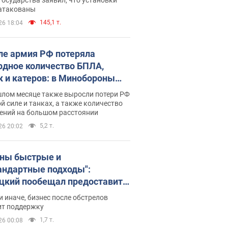
 атакованы
145,1 т.
26 18:04
ле армия РФ потеряла
рдное количество БПЛА,
к и катеров: в Минобороны
родовали статистику
шлом месяце также выросли потери РФ
й силе и танках, а также количество
ений на большом расстоянии
5,2 т.
26 20:02
ны быстрые и
андартные подходы":
цкий пообещал предоставить
есу приоритетный доступ к
и иначе, бизнес после обстрелов
щимся складским
ит поддержку
ещениям
1,7 т.
26 00:08