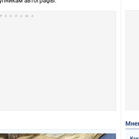
упникам автографы.
Мн
Как