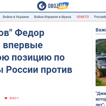
Война в Украине
Война Израиля и Ирана
VENETO
Россий
Важ
ов" Федор
 впервые
ою позицию по
ы России против
"Джи
кото
854,3 т.
лет":