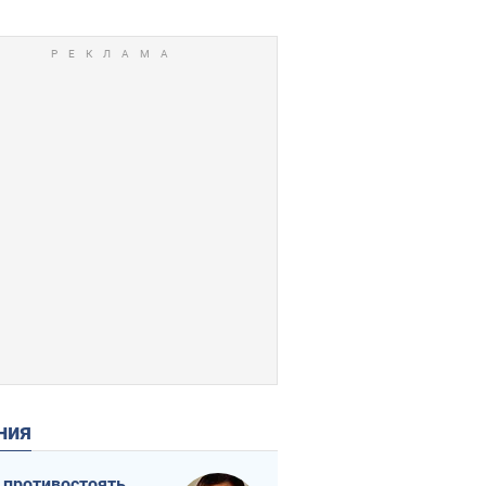
ения
 противостоять