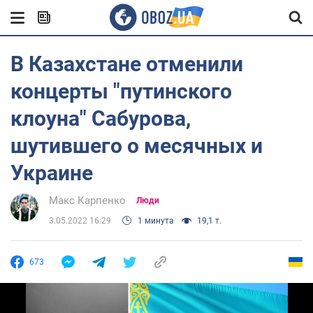
В Казахстане отменили
концерты "путинского
клоуна" Сабурова,
шутившего о месячных и
Украине
Макс Карпенко
Люди
3.05.2022 16:29
1 минута
19,1 т.
673