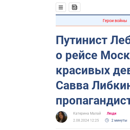
Герои войны
Путинист Ле
о рейсе Моск
красивых де
Савва Либки
пропагандист
Катерина Малай
Люди
2.08.2024 12:25
2 минуты