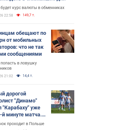
 будет курс валюты в обменниках
149,7 т.
26 22:58
инцам обещают по
грн от мобильных
аторов: что не так
ими сообщениями
 попасть в ловушку
ников
14,4 т.
26 21:02
й дорогой
олист "Динамо"
л "Карабаху" уже
0-й минуте матча.
о
нок проходит в Польше