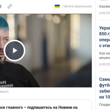
Каким
Читати українською
6.08.20
Укра
850 
опер
с эт
Как не
Play Video
мошен
6.08.20
Самы
футб
заби
на 1
Виде
Поеди
рсе главного – подпишитесь на Новини на