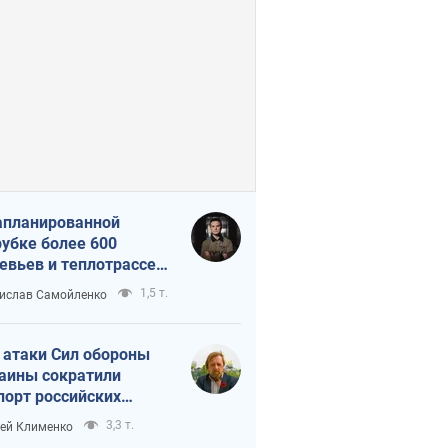
апланированной
убке более 600
евьев и теплотрассе:
 происходит на
1,5 т.
ислав Самойленко
емках в Киеве
 атаки Сил обороны
аины сократили
порт российских
тепродуктов
3,3 т.
ей Клименко