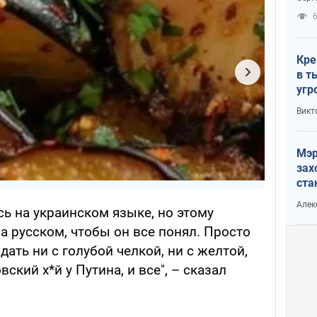
рак
Кре
в т
угр
лог
Викт
Мэр
зах
ста
и н
Алек
ь на украинском языке, но этому
рей
на русском, чтобы он все понял. Просто
идать ни с голубой челкой, ни с желтой,
ский х*й у Путина, и все", – сказал