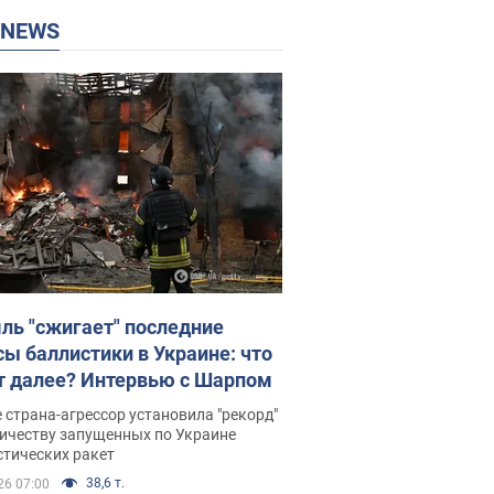
P NEWS
ль "сжигает" последние
сы баллистики в Украине: что
т далее? Интервью с Шарпом
 страна-агрессор установила "рекорд"
личеству запущенных по Украине
стических ракет
38,6 т.
26 07:00