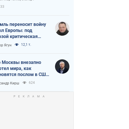
етного террора
633
мль переносит войну
ыл Европы: под
озой критическая
истика
12,1 т.
ор Ягун
 Москвы внезапно
отел мира, как
новятся послом в США
овые украинские топ-
624
сандр Кирш
тинги