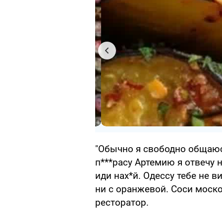
"Обычно я свободно общаюс
п***расу Артемию я отвечу 
иди нах*й. Одессу тебе не в
ни с оранжевой. Соси москов
ресторатор.