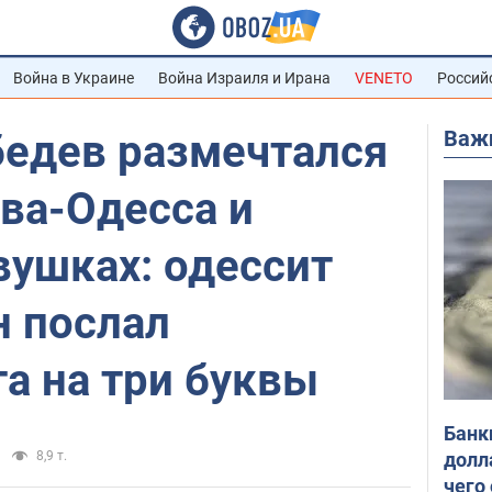
Война в Украине
Война Израиля и Ирана
VENETO
Россий
Важ
бедев размечтался
ва-Одесса и
вушках: одессит
н послал
а на три буквы
Банк
долл
8,9 т.
чего