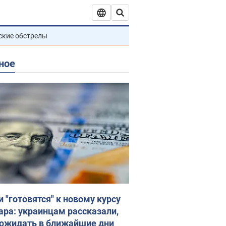
ские обстрелы
ное
и "готовятся" к новому курсу
ара: украинцам рассказали,
 ожидать в ближайшие дни