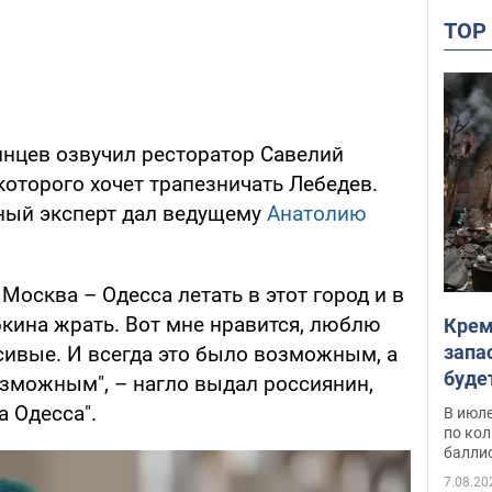
TO
инцев озвучил ресторатор Савелий
 которого хочет трапезничать Лебедев.
ный эксперт дал ведущему
Анатолию
Москва – Одесса летать в этот город и в
бкина жрать. Вот мне нравится, люблю
Крем
запа
асивые. И всегда это было возможным, а
буде
озможным", – нагло выдал россиянин,
а Одесса".
В июле
по ко
балли
7.08.20