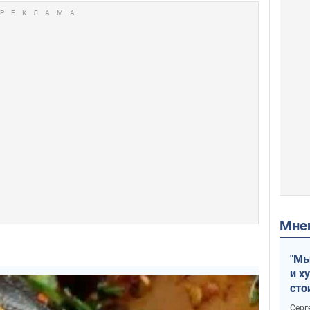
Мн
"Мы
и х
сто
отч
Серг