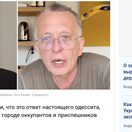
О з
выр
дер
что
Влад
Тер
Как
, что это ответ настоящего одессита,
Укр
в городе оккупантов и приспешников
экс
неф
Андр