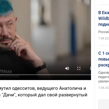
В Ек
Wildb
подн
Росси
7.08.20
С 1 
повы
раск
Однов
педаг
увелич
утил одесситов, ведущего Анатолича и
7.08.20
 "Дачи", который дал свой развернутый