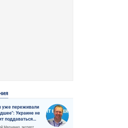
ения
 уже переживали
удшее": Украине не
ит поддаваться
аянию из-за
ей Марченко, эксперт