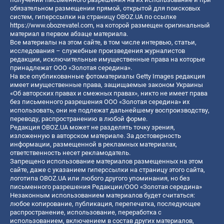
обязательном размещении прямой, открытой для поисковых
систем, гиперссылки на страницу OBOZ.UA по ссылке
https://www.obozrevatel.com
, на которой размещен оригинальный
материал в первом абзаце материала.
Все материалы на этом сайте, в том числе интервью, статьи,
исследования – служебные произведения журналистов
редакции, исключительные имущественные права на которые
принадлежат ООО «Золотая середина».
На все опубликованные фотоматериалы Getty Images редакция
имеет имущественные права, защищаемые законом Украины
«Об авторских правах и смежных правах», никто не имеет права
без письменного разрешения ООО «Золотая середина» их
использовать, они не подлежат дальнейшему воспроизводству,
переводу, распространению в любой форме.
Редакция OBOZ.UA может не разделять точку зрения,
изложенную в авторском материале. За достоверность
информации, размещенной в рекламных материалах,
ответственность несет рекламодатель.
Запрещено использование материалов размещенных на этом
сайте, даже с указанием гиперссылки на страницу этого сайта,
логотипа OBOZ.UA или любого другого упоминания, но без
письменного разрешения Редакции/ООО «Золотая середина»
Незаконным использованием материалов будет считаться:
любое копирование, публикация, перепечатка, последующее
распространение, использование, переработка с
использованием, включением в состав других материалов,