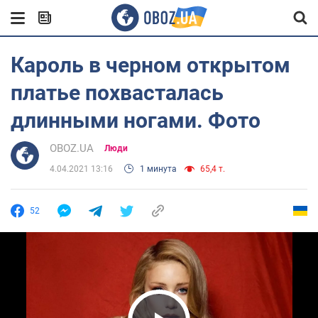
Кароль в черном открытом
платье похвасталась
длинными ногами. Фото
OBOZ.UA
Люди
4.04.2021 13:16
1 минута
65,4 т.
52