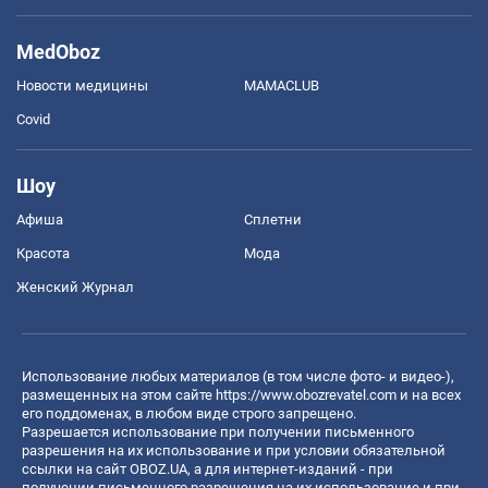
MedOboz
Новости медицины
MAMACLUB
Covid
Шоу
Афиша
Сплетни
Красота
Мода
Женский Журнал
Использование любых материалов (в том числе фото- и видео-),
размещенных на этом сайте
https://www.obozrevatel.com
и на всех
его поддоменах, в любом виде строго запрещено.
Разрешается использование при получении письменного
разрешения на их использование и при условии обязательной
ссылки на сайт OBOZ.UA, а для интернет-изданий - при
получении письменного разрешения на их использование и при