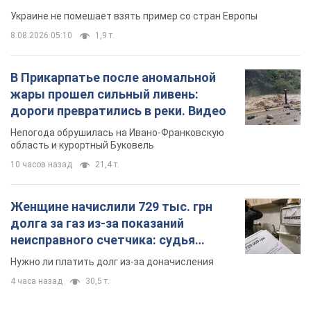
Украине не помешает взять пример со стран Европы
8.08.2026 05:10
1,9 т.
В Прикарпатье после аномальной
жары прошел сильный ливень:
дороги превратились в реки. Видео
Непогода обрушилась на Ивано-Франковскую
область и курортный Буковель
10 часов назад
21,4 т.
Женщине начислили 729 тыс. грн
долга за газ из-за показаний
неисправного счетчика: судья
вынес неожиданное решение
Нужно ли платить долг из-за доначисления
4 часа назад
30,5 т.