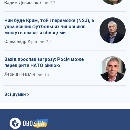
Всі думки
Про компанію
Команда
Правова інформація
Політика конфіденційності
Реклама на сайті
Документи
Редакційна політика
Журналісти OBOZ.UA на місці
подій
OBOZ.UA
Політика
Світ
Розслідування