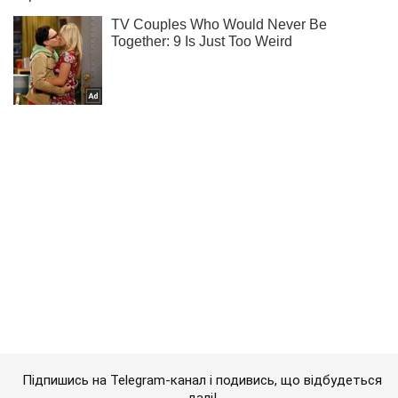
Підпишись на Telegram-канал і подивись, що відбудеться
далі!
Підписатись
Підписатись
Шоу
Люди
Як склалися долі...
Важливе