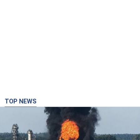
TOP NEWS
Росія стягнула під Москву три кола захисту
ППО: Зеленський пообіцяв "знаходити
технології" протидії
Президент заявив, що навіть посилена система
протиповітряної оборони РФ не гарантує захисту від
українських ударів