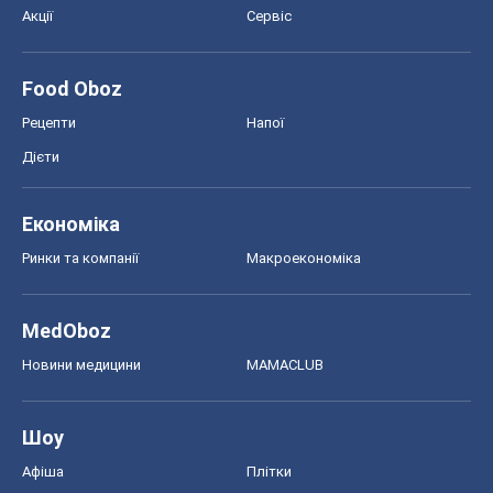
MedOboz
Новини медицини
MAMACLUB
Шоу
Афіша
Плітки
Краса
Мода
Жіночий журнал