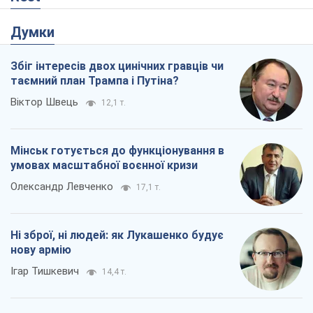
Ні зброї, ні людей: як Лукашенко будує
нову армію
Ігар Тишкевич
14,4 т.
Коли закінчиться війна?