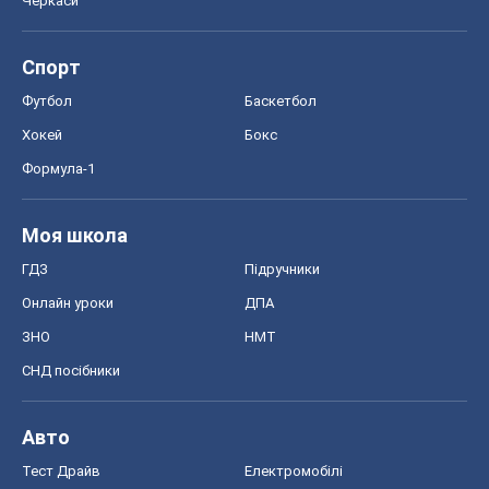
ЗНО
НМТ
СНД посібники
Авто
Тест Драйв
Електромобілі
Акції
Сервіс
Food Oboz
Рецепти
Напої
Дієти
Економіка
Ринки та компанії
Макроекономіка