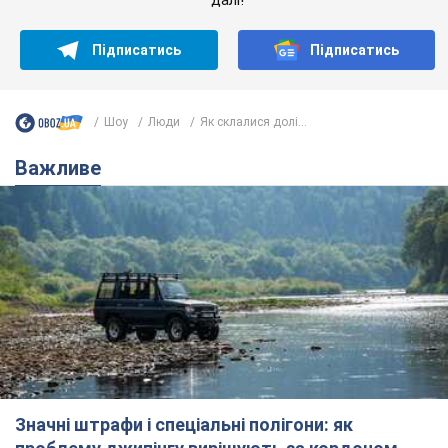
Значні штрафи і спеціальні полігони: як
проблему джипінгу вирішують за кордоном
Україні не завадить взяти приклад із країн Європи
8.08.2026 05:10
2,6 т.
На Прикарпатті після аномальної
спеки пройшла потужна злива:
дороги перетворились на річки.
Відео
Негода накрила Івано-Франківщину та
курортний Буковель
8.08.2026 09:27
37,2 т.