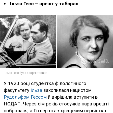
Ільза Гесс – арешт у таборах
У 1920 році студентка філологічного
факультету
Ільза
захопилася нацистом
Рудольфом Гессом
й вирішила вступити в
НСДАП. Через сім років стосунків пара врешті
побралася, а Гітлер став хрещеним первістка.