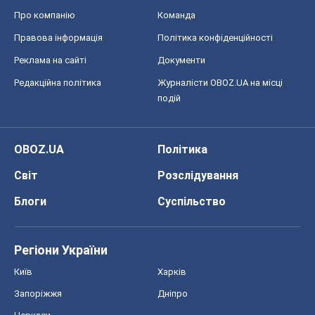
Блоги
Суспільство
Регіони України
Київ
Харків
Запоріжжя
Дніпро
Черкаси
Спорт
Футбол
Баскетбол
Хокей
Бокс
Формула-1
Моя школа
ГДЗ
Підручники
Онлайн уроки
ДПА