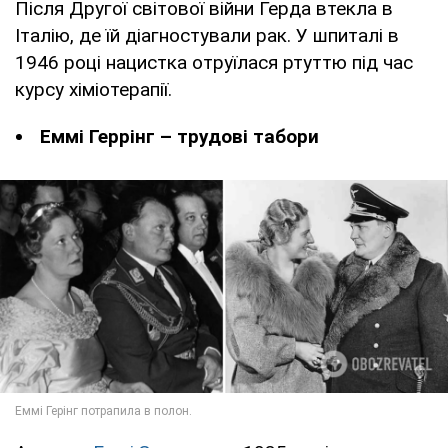
Після Другої світової війни Герда втекла в
Італію, де їй діагностували рак. У шпиталі в
1946 році нацистка отруїлася ртуттю під час
курсу хіміотерапії.
Еммі Геррінг – трудові табори