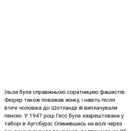
Ільза була справжньою соратницею фашистів.
Фюрер також поважав жінку, і навіть після
втечі чоловіка до Шотландії їй виплачували
пенсію. У 1947 році Гесс була заарештована у
таборі в Аугсбурзі. Опинившись на волі через