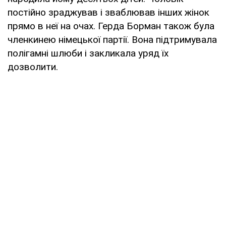
постійно зраджував і зваблював інших жінок
прямо в неї на очах. Герда Борман також була
членкинею німецької партії. Вона підтримувала
полігамні шлюби і закликала уряд їх
дозволити.