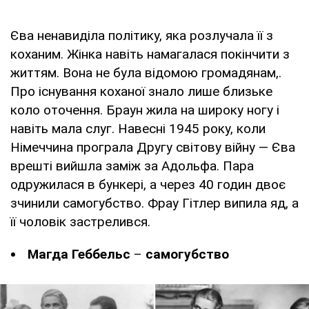
Єва ненавиділа політику, яка розлучала її з
коханим. Жінка навіть намагалася покінчити з
життям. Вона не була відомою громадянам,.
Про існування коханої знало лише близьке
коло оточення. Браун жила на широку ногу і
навіть мала слуг. Навесні 1945 року, коли
Німеччина програла Другу світову війну — Єва
врешті вийшла заміж за Адольфа. Пара
одружилася в бункері, а через 40 годин двоє
зчинили самогубство. Фрау Гітлер випила яд, а
її чоловік застрелився.
Магда Геббельс
–
самогубство