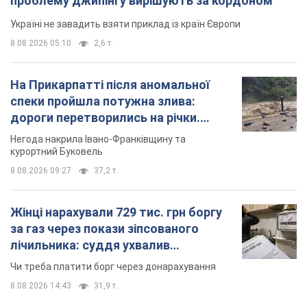
Жінці нарахували 729 тис. грн боргу
за газ через покази зіпсованого
лічильника: суддя ухвалив
неочікуване рішення
Чи треба платити борг через донарахування
8.08.2026 14:43
31,9 т.