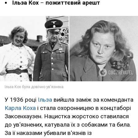
Ільза Кох
–
пожиттєвий арешт
У 1936 році
Ільза
вийшла заміж за коменданта
Карла Коха
і стала охоронницею в концтаборі
Заксенхаузен. Нацистка жорстоко ставилася
до ув'язнених, катувала їх з собаками та била.
За її наказами убивали в'язнів із