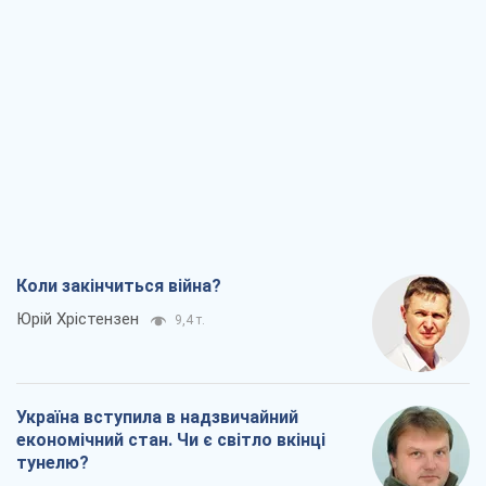
Юрій Хрістензен
9,4 т.
Україна вступила в надзвичайний
економічний стан. Чи є світло вкінці
тунелю?
Вадим Денисенко
7,7 т.
Чий буде Крим, той і переможе (NSJ), а
українських футбольних чиновників
можуть назвати вбивцями
Олександр Кірш
7,4 т.
Захід проспав загрозу: Росія може
перевірити НАТО війною
Леонід Невзлін
8,5 т.