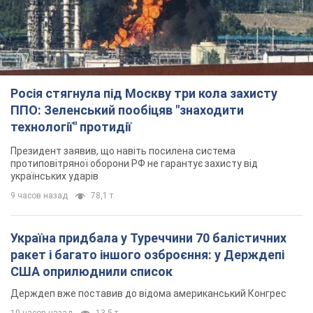
9 часов назад
78,1 т.
Україна придбала у Туреччини 70 балістичних
ракет і багато іншого озброєння: у Держдепі
США оприлюднили список
Держдеп вже поставив до відома американський Конгрес
10 часов назад
13,5 т.
"Нас почули на одне вухо": у містах України 24-й
день поспіль тривають мітинги на підтримку
Федорова. Фото і відео
Антиурядові виступи з вимогою повернути Федорова досі
тривають
10 часов назад
5,7 т.