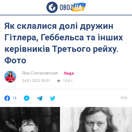
Як склалися долі дружин
Гітлера, Геббельса та інших
керівників Третього рейху.
Фото
Яна Сончковская
Люди
24.01.2022 05:01
15,6 т.
19
РУС