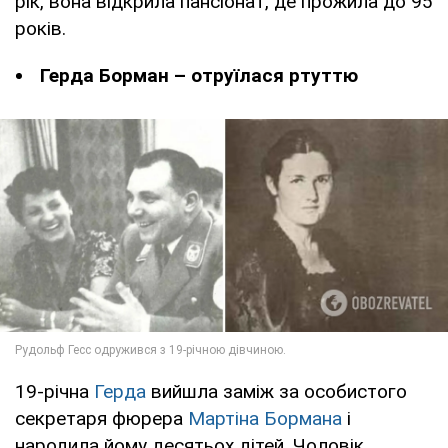
рік, вона відкрила пансіонат, де прожила до 95
років.
Герда Борман – отруїлася ртуттю
19-річна
Герда
вийшла заміж за особистого
секретаря фюрера
Мартіна Бормана
і
народила йому десятьох дітей. Чоловік