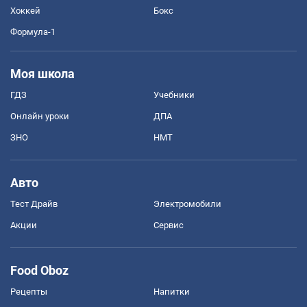
Хоккей
Бокс
Формула-1
Моя школа
ГДЗ
Учебники
Онлайн уроки
ДПА
ЗНО
НМТ
Авто
Тест Драйв
Электромобили
Акции
Сервис
Food Oboz
Рецепты
Напитки