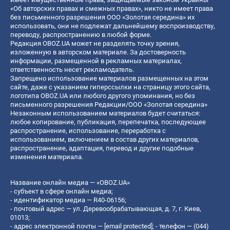
«Об авторских правах и смежных правах», никто не имеет права
без письменного разрешения ООО «Золотая середина» их
использовать, они не подлежат дальнейшему воспроизводству,
переводу, распространению в любой форме.
Редакция OBOZ.UA может не разделять точку зрения,
изложенную в авторском материале. За достоверность
информации, размещенной в рекламных материалах,
ответственность несет рекламодатель.
Запрещено использование материалов размещенных на этом
сайте, даже с указанием гиперссылки на страницу этого сайта,
логотипа OBOZ.UA или любого другого упоминания, но без
письменного разрешения Редакции/ООО «Золотая середина»
Незаконным использованием материалов будет считаться:
любое копирование, публикация, перепечатка, последующее
распространение, использование, переработка с
использованием, включением в состав других материалов,
распространение, адаптация, перевод и другие подобные
изменения материала.
Название онлайн медиа — «OBOZ.UA»
- субъект в сфере онлайн медиа;
- идентификатор медиа — R40-06156;
- почтовый адрес — ул. Деревообрабатывающая, д. 7, г. Киев,
01013;
- адрес электронной почты —
[email protected]
; - телефон — (044)